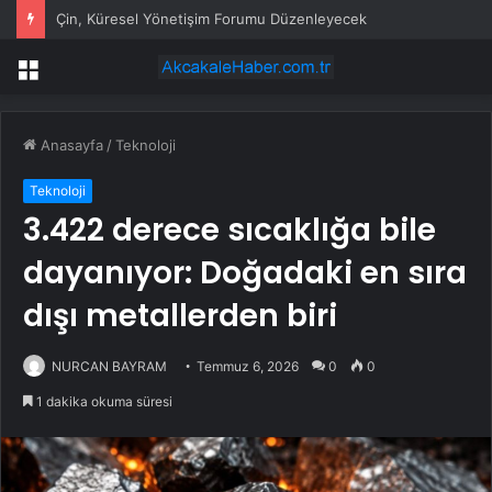
Çin, Küresel Yönetişim Forumu Düzenleyecek
Menü
Anasayfa
/
Teknoloji
Teknoloji
3.422 derece sıcaklığa bile
dayanıyor: Doğadaki en sıra
dışı metallerden biri
NURCAN BAYRAM
Temmuz 6, 2026
0
0
1 dakika okuma süresi