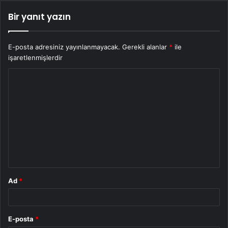
Bir yanıt yazın
E-posta adresiniz yayınlanmayacak.
Gerekli alanlar
*
ile
işaretlenmişlerdir
Y
o
r
u
m
*
Ad
*
E-posta
*