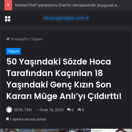
MasterChef şampiyonu Eren’in cenazesinde duygusal anlar: Annesi güçlükle ayakta durabildi
Menü
Anasayfa
/
Yaşam
Yaşam
50 Yaşındaki Sözde Hoca
Tarafından Kaçırılan 18
Yaşındaki Genç Kızın Son
Kararı Müge Anlı’yı Çıldırttı!
SEVİL TEN
Ocak 18, 2023
0
6
1 dakika okuma süresi