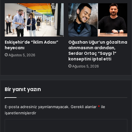
Eskişehir’de “İklim Adası”
Oğuzhan Uğur’un gözaltına
heyecanı
alınmasının ardından,
Serdar Ortaç “Saygı 1”
Ağustos 5, 2026
konseptini iptal etti
Ağustos 5, 2026
Bir yanıt yazın
E-posta adresiniz yayınlanmayacak.
Gerekli alanlar
*
ile
işaretlenmişlerdir
Y