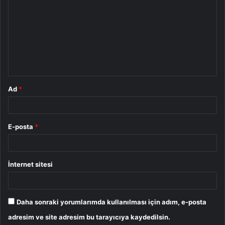
o
r
u
m
*
Ad
*
E-posta
*
İnternet sitesi
Daha sonraki yorumlarımda kullanılması için adım, e-posta
adresim ve site adresim bu tarayıcıya kaydedilsin.