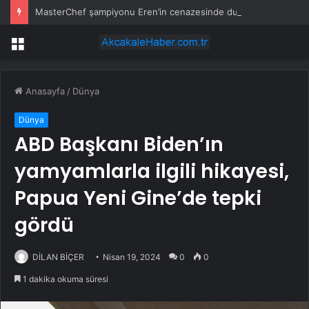
MasterChef şampiyonu Eren’in cenazesinde duygusal anlar: Annesi güçlükle ayakta durabildi
Menü
Anasayfa
/
Dünya
Dünya
ABD Başkanı Biden’ın
yamyamlarla ilgili hikayesi,
Papua Yeni Gine’de tepki
gördü
DİLAN BİÇER
Nisan 19, 2024
0
0
1 dakika okuma süresi