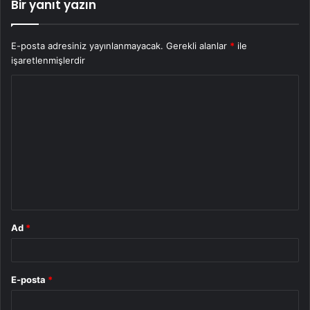
Bir yanıt yazın
E-posta adresiniz yayınlanmayacak.
Gerekli alanlar
*
ile
işaretlenmişlerdir
Y
o
r
u
m
*
Ad
*
E-posta
*