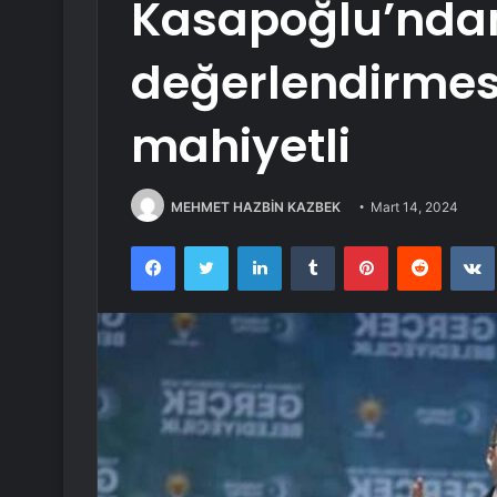
Kasapoğlu’ndan
değerlendirmesi
mahiyetli
MEHMET HAZBİN KAZBEK
Mart 14, 2024
Facebook
Twitter
LinkedIn
Tumblr
Pinterest
Reddit