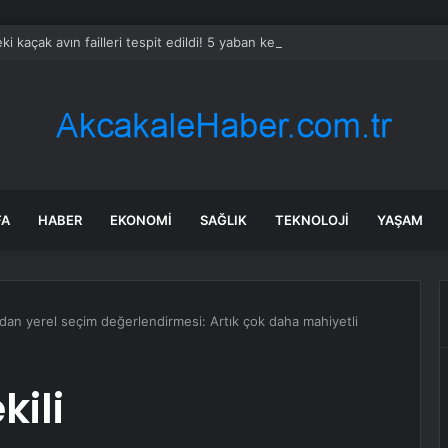
eki kaçak avın failleri tespit edildi! 5 yaban keçisi için ceza uygulandı
FA
HABER
EKONOMI
SAĞLIK
TEKNOLOJI
YAŞAM
’ndan yerel seçim değerlendirmesi: Artık çok daha mahiyetli
kili