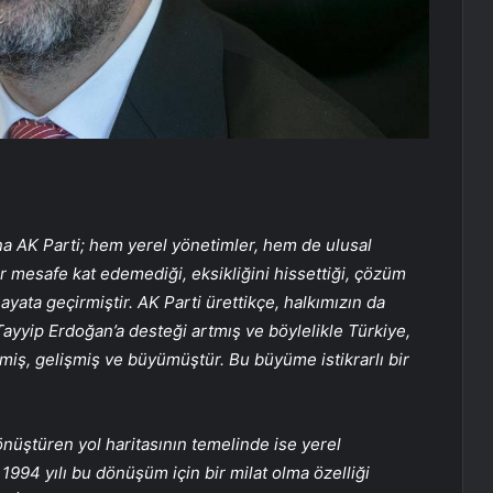
na AK Parti; hem yerel yönetimler, hem de ulusal
ır mesafe kat edemediği, eksikliğini hissettiği, çözüm
hayata geçirmiştir. AK Parti ürettikçe, halkımızın da
yip Erdoğan’a desteği artmış ve böylelikle Türkiye,
lemiş, gelişmiş ve büyümüştür. Bu büyüme istikrarlı bir
önüştüren yol haritasının temelinde ise yerel
994 yılı bu dönüşüm için bir milat olma özelliği