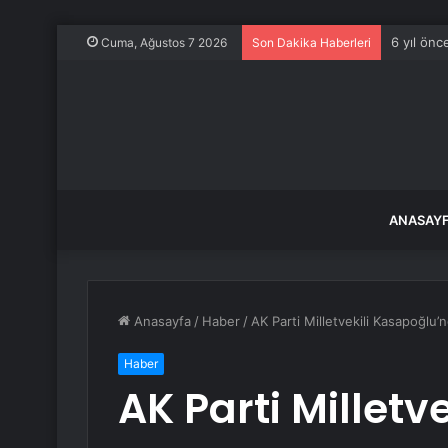
6 yıl önc
Cuma, Ağustos 7 2026
Son Dakika Haberleri
ANASAY
Anasayfa
/
Haber
/
AK Parti Milletvekili Kasapoğlu
Haber
AK Parti Milletve