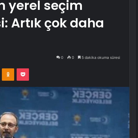
 yerel seçim
: Artık çok daha
0
0
5 dakika okuma süresi
VKontakte
Odnoklassniki
Pocket