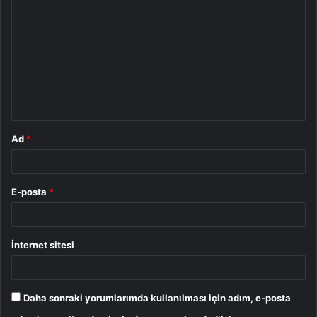
o
r
u
m
*
Ad
*
E-posta
*
İnternet sitesi
Daha sonraki yorumlarımda kullanılması için adım, e-posta