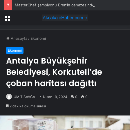
MasterChef şampiyonu Eren’in cenazesinde duygusal anlar: Annesi güçlükle ayakta durabildi
Menü
Anasayfa
/
Ekonomi
Ekonomi
Antalya Büyükşehir
Belediyesi, Korkuteli’de
çoban haritası dağıttı
ÜMİT SAVĞA
Nisan 19, 2024
0
0
2 dakika okuma süresi