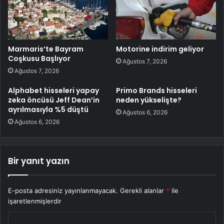
Marmaris’te Bayram
Motorine indirim geliyor
Coşkusu Başlıyor
Ağustos 7, 2026
Ağustos 7, 2026
Alphabet hisseleri yapay
Primo Brands hisseleri
zeka öncüsü Jeff Dean’in
neden yükselişte?
ayrılmasıyla %5 düştü
Ağustos 6, 2026
Ağustos 6, 2026
Bir yanıt yazın
E-posta adresiniz yayınlanmayacak.
Gerekli alanlar
*
ile
işaretlenmişlerdir
Y