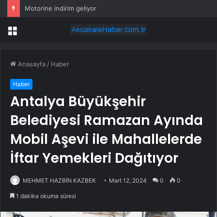
Motorine indirim geliyor
Menü
Anasayfa
/
Haber
Haber
Antalya Büyükşehir
Belediyesi Ramazan Ayında
Mobil Aşevi ile Mahallelerde
İftar Yemekleri Dağıtıyor
MEHMET HAZBİN KAZBEK
Mart 12, 2024
0
0
1 dakika okuma süresi