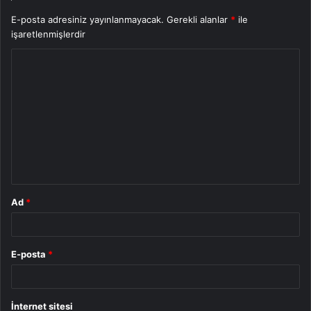
E-posta adresiniz yayınlanmayacak.
Gerekli alanlar
*
ile
işaretlenmişlerdir
Y
o
r
u
m
*
Ad
*
E-posta
*
İnternet sitesi