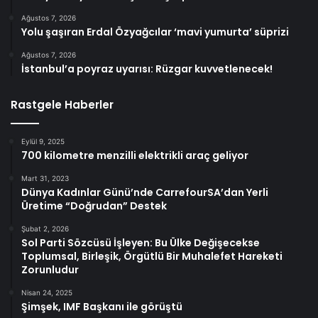
Ağustos 7, 2026
Yolu şaşıran Erdal Özyağcılar ‘mavi yumurta’ süprizi
Ağustos 7, 2026
İstanbul’a poyraz uyarısı: Rüzgar kuvvetlenecek!
Rastgele Haberler
Eylül 9, 2025
700 kilometre menzilli elektrikli araç geliyor
Mart 31, 2023
Dünya Kadınlar Günü’nde CarrefourSA’dan Yerli
Üretime “Doğrudan” Destek
Şubat 2, 2026
Sol Parti Sözcüsü İşleyen: Bu Ülke Değişecekse
Toplumsal, Birleşik, Örgütlü Bir Muhalefet Hareketi
Zorunludur
Nisan 24, 2025
Şimşek, IMF Başkanı ile görüştü