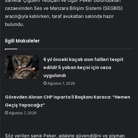
sanıklar Çiğdem Yediçam ve Uğur Peker bulundukları
cezaevinden Ses ve Manzara Bilişim Sistemi (SEGBİS)
aracılığıyla katılırken, taraf avukatları salonda hazır
bulundu.
İlgili Makaleler
6 yıl önceki kaçak avın failleri tespit
edildi! 5 yaban keçisi için ceza
uygulandı
Ağustos 7, 2026
Görevden Alınan CHP Isparta İl Başkanı Karaca: “Hemen
Geçiş Yapacağız”
Ağustos 7, 2026
Söz verilen sanık Peker, adalete güvendiğini ve pişman