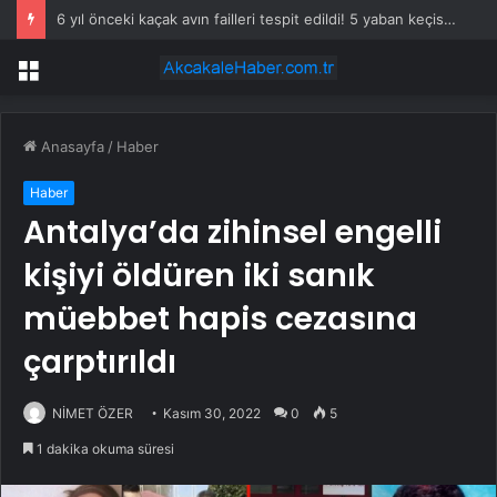
6 yıl önceki kaçak avın failleri tespit edildi! 5 yaban keçisi için ceza uygulandı
Menü
Anasayfa
/
Haber
Haber
Antalya’da zihinsel engelli
kişiyi öldüren iki sanık
müebbet hapis cezasına
çarptırıldı
NİMET ÖZER
Kasım 30, 2022
0
5
1 dakika okuma süresi