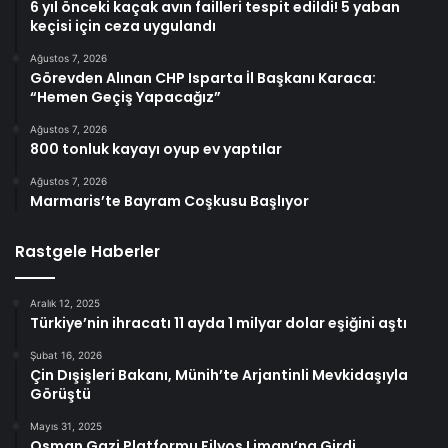
6 yıl önceki kaçak avın failleri tespit edildi! 5 yaban
keçisi için ceza uygulandı
Ağustos 7, 2026
Görevden Alınan CHP Isparta İl Başkanı Karaca:
“Hemen Geçiş Yapacağız”
Ağustos 7, 2026
800 tonluk kayayı oyup ev yaptılar
Ağustos 7, 2026
Marmaris’te Bayram Coşkusu Başlıyor
Rastgele Haberler
Aralık 12, 2025
Türkiye’nin ihracatı 11 ayda 1 milyar dolar eşiğini aştı
Şubat 16, 2026
Çin Dışişleri Bakanı, Münih’te Arjantinli Mevkidaşıyla
Görüştü
Mayıs 31, 2025
Osman Gazi Platformu Filyos Limanı’na Girdi