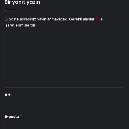
Bir yanıt yazın
E-posta adresiniz yayınlanmayacak.
Gerekli alanlar
*
ile
işaretlenmişlerdir
Y
o
r
u
m
*
Ad
*
E-posta
*