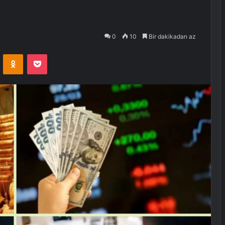
0
10
Bir dakikadan az
VKontakte
Odnoklassniki
Pocket