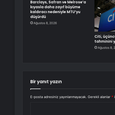
Barclays, Safran ve Melrose’a
kıyasla daha zayıf büyüme
kaldıracı nedeniyle MTU’yu
düşürdü
Ağustos 8, 2026
Citi, üçünc
tahminini y
Ağustos 8, 
Bir yanıt yazın
E-posta adresiniz yayınlanmayacak.
Gerekli alanlar
*
i
Y
o