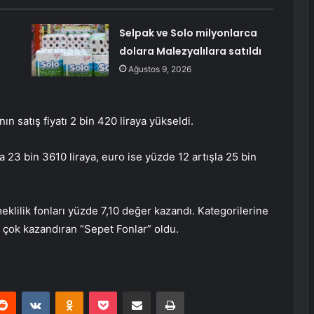
Selpak ve Solo milyonlarca
dolara Malezyalılara satıldı
Ağustos 9, 2026
ın satış fiyatı 2 bin 420 liraya yükseldi.
 23 bin 3610 liraya, euro ise yüzde 12 artışla 25 bin
eklilik fonları yüzde 7,10 değer kazandı. Kategorilerine
n çok kazandıran “Sepet Fonlar” oldu.
erest
Reddit
VKontakte
Odnoklassniki
Pocket
E-Posta ile paylaş
Yazdır