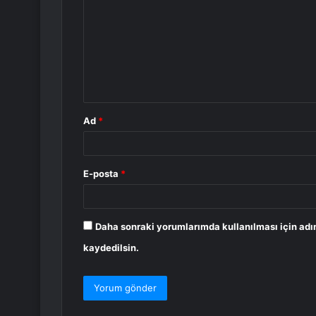
r
u
m
*
Ad
*
E-posta
*
Daha sonraki yorumlarımda kullanılması için adı
kaydedilsin.