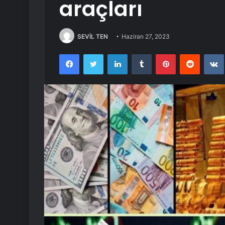
araçları
SEVİL TEN
Haziran 27, 2023
Facebook
Twitter
LinkedIn
Tumblr
Pinterest
Reddit