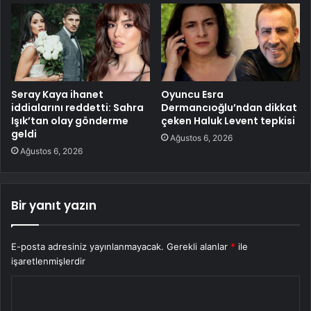
Seray Kaya ihanet
Oyuncu Esra
iddialarını reddetti: Sahra
Dermancıoğlu’ndan dikkat
Işık’tan olay gönderme
çeken Haluk Levent tepkisi
geldi
Ağustos 6, 2026
Ağustos 6, 2026
Bir yanıt yazın
E-posta adresiniz yayınlanmayacak.
Gerekli alanlar
*
ile
işaretlenmişlerdir
Y
o