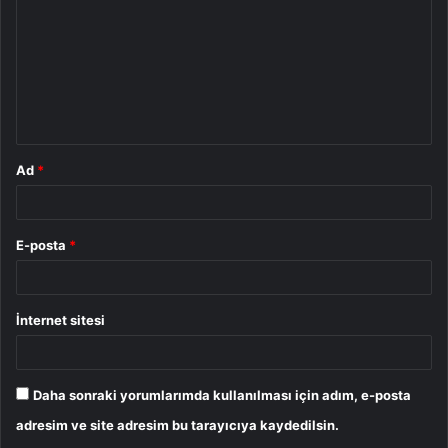
r
u
m
*
Ad
*
E-posta
*
İnternet sitesi
Daha sonraki yorumlarımda kullanılması için adım, e-posta
adresim ve site adresim bu tarayıcıya kaydedilsin.