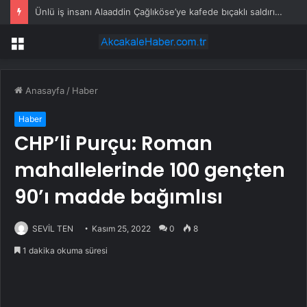
Ünlü iş insanı Alaaddin Çağlıköse’ye kafede bıçaklı saldırının görüntüleri ortaya çıktı
Menü
Anasayfa
/
Haber
Haber
CHP’li Purçu: Roman
mahallelerinde 100 gençten
90’ı madde bağımlısı
SEVİL TEN
Kasım 25, 2022
0
8
1 dakika okuma süresi