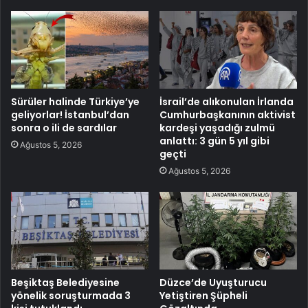
Sürüler halinde Türkiye’ye
İsrail’de alıkonulan İrlanda
geliyorlar! İstanbul’dan
Cumhurbaşkanının aktivist
sonra o ili de sardılar
kardeşi yaşadığı zulmü
anlattı: 3 gün 5 yıl gibi
Ağustos 5, 2026
geçti
Ağustos 5, 2026
Beşiktaş Belediyesine
Düzce’de Uyuşturucu
yönelik soruşturmada 3
Yetiştiren Şüpheli