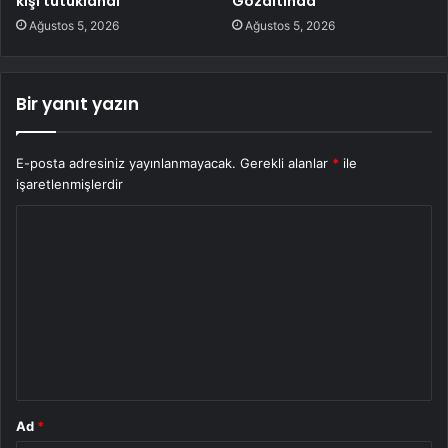
kişi tutuklandı
Gözaltında
Ağustos 5, 2026
Ağustos 5, 2026
Bir yanıt yazın
E-posta adresiniz yayınlanmayacak.
Gerekli alanlar
*
ile
işaretlenmişlerdir
Y
o
r
u
m
*
Ad
*