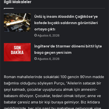
İlgili Makaleler
Ünlü iş insanı Alaaddin Çağlıköse’ye
kafede bıçaklı saldırının görüntüleri
ortaya çıktı
Ağustos 6, 2026
İngiltere’de Starmer dönemi bitti! İşte
başa geçen yeni isim
Ağustos 6, 2026
Roman mahallelerinde sokaktaki 100 gencin 90’ının madde
bağımlısı olduğunu söyleyen Purçu, “Ailelerin satacak bir
şeyi kalmadı, çocuklar uyuşturucu almak için annesini-
babasını dövüyor. Çocuklar, tedavi olmak istiyor; anne ve
babalar çaresiz ama bir kişi buraya gelmiyor. Biz iktidara
geldiğimizde, her gün nasıl bu mahalleye geliyorsak yine