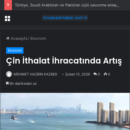
Türkiye, Suudi Arabistan ve Pakistan üçlü savunma anlaşması imzaladı
Menü
Anasayfa
/
Ekonomi
Ekonomi
Çin İthalat İhracatında Artış
MEHMET HAZBİN KAZBEK
Şubat 10, 2026
0
0
Bir dakikadan az