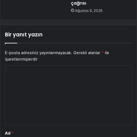
çağrısı
Ağustos 6, 2026
Bir yanıt yazın
E-posta adresiniz yayınlanmayacak.
Gerekli alanlar
*
ile
işaretlenmişlerdir
Y
o
r
u
m
*
Ad
*