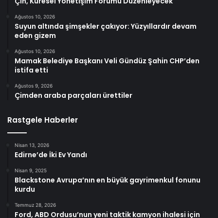
Çin, Küresel Yönetişim Forumu Düzenleyecek
Ağustos 10, 2026
Suyun altında şimşekler çakıyor: Yüzyıllardır devam
eden gizem
Ağustos 10, 2026
Mamak Belediye Başkanı Veli Gündüz Şahin CHP’den
istifa etti
Ağustos 9, 2026
Çimden araba parçaları ürettiler
Rastgele Haberler
Nisan 13, 2026
Edirne’de İki Ev Yandı
Nisan 9, 2025
Blackstone Avrupa’nın en büyük gayrimenkul fonunu
kurdu
Temmuz 28, 2026
Ford, ABD Ordusu’nun yeni taktik kamyon ihalesi için