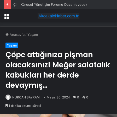
Çin, Küresel Yönetişim Forumu Düzenleyecek
Menü
Anasayfa
/
Yaşam
Yaşam
Çöpe attığınıza pişman
olacaksınız! Meğer salatalık
kabukları her derde
devaymış…
NURCAN BAYRAM
Mayıs 30, 2024
0
0
1 dakika okuma süresi