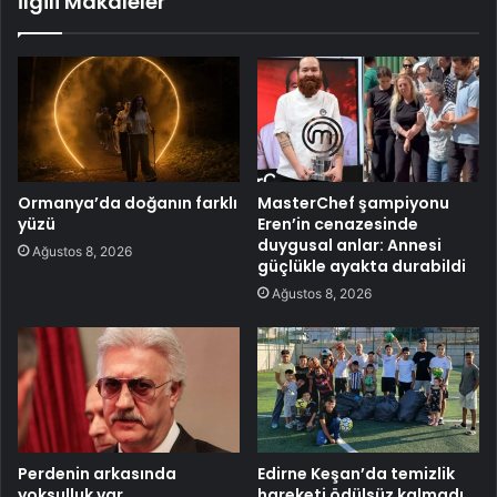
İlgili Makaleler
Ormanya’da doğanın farklı
MasterChef şampiyonu
yüzü
Eren’in cenazesinde
duygusal anlar: Annesi
Ağustos 8, 2026
güçlükle ayakta durabildi
Ağustos 8, 2026
Perdenin arkasında
Edirne Keşan’da temizlik
yoksulluk var
hareketi ödülsüz kalmadı