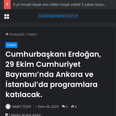
6 yıl önceki kaçak avın failleri tespit edildi! 5 yaban keçisi için ceza uygulandı
Menü
Anasayfa
/
Haber
Haber
Cumhurbaşkanı Erdoğan,
29 Ekim Cumhuriyet
Bayramı’nda Ankara ve
İstanbul’da programlara
katılacak.
NİMET ÖZER
Ekim 26, 2023
0
6
1 dakika okuma süresi