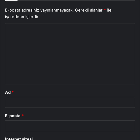
E-posta adresiniz yayınlanmayacak.
Gerekli alanlar
*
ile
işaretlenmişlerdir
Y
o
r
u
m
*
Ad
*
E-posta
*
İnternet sitesi