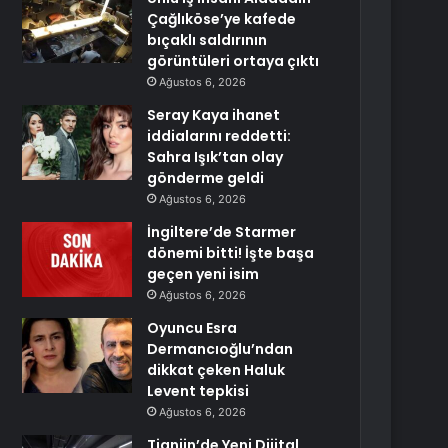
Çağlıköse’ye kafede
bıçaklı saldırının
görüntüleri ortaya çıktı
Ağustos 6, 2026
Seray Kaya ihanet
iddialarını reddetti:
Sahra Işık’tan olay
gönderme geldi
Ağustos 6, 2026
İngiltere’de Starmer
dönemi bitti! İşte başa
geçen yeni isim
Ağustos 6, 2026
Oyuncu Esra
Dermancıoğlu’ndan
dikkat çeken Haluk
Levent tepkisi
Ağustos 6, 2026
Tianjin’de Yeni Dijital