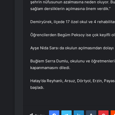
şehrin nüfusunun azalmasına neden oluyor. Bun
sağlam dersliklerin açılmasına önem verdik.”
Demiryürek, ilçede 17 özel okul ve 4 rehabilitas
Öğrencilerden Begüm Peksoy ise çok keyifli ol
Ayşe Nida Sarsı da okulun açılmasından dolayı 
Buğlem Serra Dumlu, okulunu ve öğretmenlerini
kapanmamasını diledi.
Hatay’da Reyhanlı, Arsuz, Dörtyol, Erzin, Payas
başladı.
Facebook
Twitter
LinkedIn
Tumblr
Pint