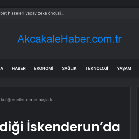
bet hisseleri yapay zeka öncüsü Jeff Dean’in ayrılmasıyla %5 düştü
FA
HABER
EKONOMI
SAĞLIK
TEKNOLOJI
YAŞAM
da öğrenciler derse başladı.
diği İskenderun’da