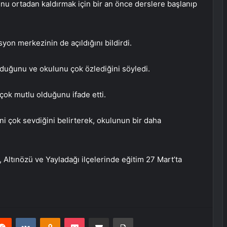
u ortadan kaldırmak için bir an önce derslere başlanıp
yon merkezinin de açıldığını bildirdi.
duğunu ve okulunu çok özlediğini söyledi.
çok mutlu olduğunu ifade etti.
 çok sevdiğini belirterek, okulunun bir daha
, Altınözü ve Yayladağı ilçelerinde eğitim 27 Mart’ta
erest
Reddit
VKontakte
Odnoklassniki
Pocket
E-Posta ile paylaş
Yazdır