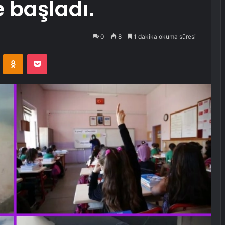
e başladı.
0
8
1 dakika okuma süresi
VKontakte
Odnoklassniki
Pocket