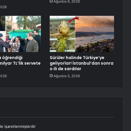
Ağustos 6, 2026
2026
a öğrendiği
Sürüler halinde Türkiye’ye
milyar TL’lik servete
geliyorlar! İstanbul’dan sonra
o ili de sardılar
2026
Ağustos 5, 2026
le işaretlenmişlerdir