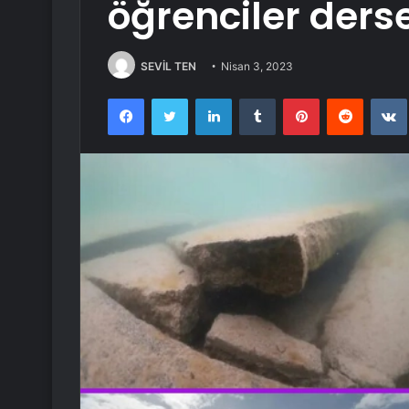
öğrenciler ders
SEVİL TEN
Nisan 3, 2023
Facebook
Twitter
LinkedIn
Tumblr
Pinterest
Reddit