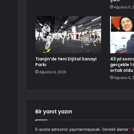
Ağustos 6, 
Tianjin’de Yeni Dijital Sanayi
43 yıl sonr
Parkı
gerçekle 1 
ortak oldu
Ağustos 6, 2026
Ağustos 6, 
Bir yanıt yazın
E-posta adresiniz yayınlanmayacak.
Gerekli alanlar
*
i