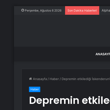
Alpha
Perşembe, Ağustos 6 2026
Son Dakika Haberleri
ANASAY
Anasayfa
/
Haber
/
Depremin etkilediği İskenderun’
Haber
Depremin etkile