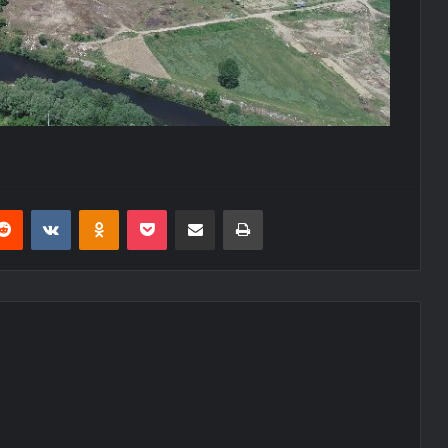
erest
Reddit
VKontakte
Odnoklassniki
Pocket
E-Posta ile paylaş
Yazdır