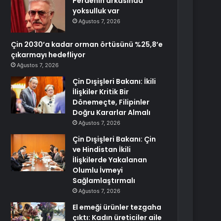
Perdenin arkasında
yoksulluk var
Ağustos 7, 2026
Çin 2030’a kadar orman örtüsünü %25,8’e
çıkarmayı hedefliyor
Ağustos 7, 2026
Çin Dışişleri Bakanı: İkili
İlişkiler Kritik Bir
Dönemeçte, Filipinler
Doğru Kararlar Almalı
Ağustos 7, 2026
Çin Dışişleri Bakanı: Çin
ve Hindistan İkili
İlişkilerde Yakalanan
Olumlu İvmeyi
Sağlamlaştırmalı
Ağustos 7, 2026
El emeği ürünler tezgaha
çıktı: Kadın üreticiler aile