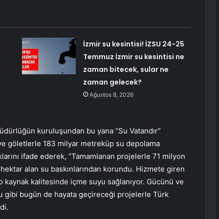
İzmir su kesintisi! İZSU 24-25
Temmuz İzmir su kesintisi ne
zaman bitecek, sular ne
zaman gelecek?
Ağustos 8, 2026
üdürlüğün kuruluşundan bu yana “Su Vatandır”
j ve göletlerle 183 milyar metreküp su depolama
dıklarını ifade ederek, “Tamamlanan projelerle 71 milyon
 hektar alan su baskınlarından korundu. Hizmete giren
üp kaynak kalitesinde içme suyu sağlanıyor. Gücünü ve
ğu gibi bugün de hayata geçireceği projelerle Türk
di.