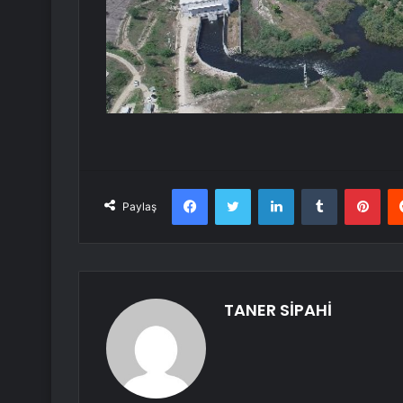
Facebook
Twitter
LinkedIn
Tumblr
Pint
Paylaş
TANER SİPAHİ