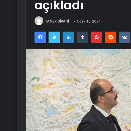
açıkladı
TANER SİPAHİ
Ocak 18, 2024
Facebook
Twitter
LinkedIn
Tumblr
Pinterest
Reddit