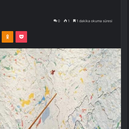
0
1
1 dakika okuma süresi
VKontakte
Odnoklassniki
Pocket