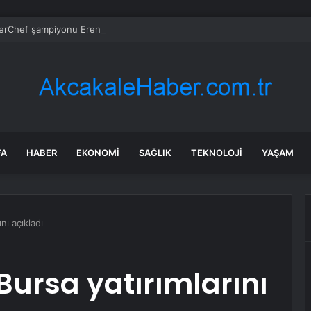
rChef şampiyonu Eren’in cenazesinde duygusal anlar: Annesi güçlükle a
FA
HABER
EKONOMI
SAĞLIK
TEKNOLOJI
YAŞAM
nı açıkladı
 Bursa yatırımlarını