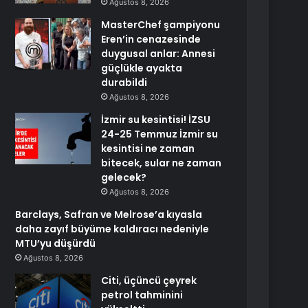
Ağustos 8, 2026
MasterChef şampiyonu
Eren’in cenazesinde
duygusal anlar: Annesi
güçlükle ayakta
durabildi
Ağustos 8, 2026
İzmir su kesintisi! İZSU
24-25 Temmuz İzmir su
kesintisi ne zaman
bitecek, sular ne zaman
gelecek?
Ağustos 8, 2026
Barclays, Safran ve Melrose’a kıyasla
daha zayıf büyüme kaldıracı nedeniyle
MTU’yu düşürdü
Ağustos 8, 2026
Citi, üçüncü çeyrek
petrol tahminini