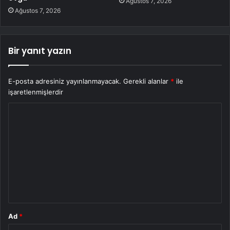
Ağustos 7, 2026
Ağustos 7, 2026
Bir yanıt yazın
E-posta adresiniz yayınlanmayacak.
Gerekli alanlar
*
ile
işaretlenmişlerdir
Y
o
r
u
m
*
Ad
*