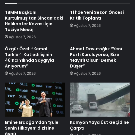
TBMM Başkanı
Tff’de Yeni Sezon Öncesi
Kurtulmuş’tan Sincan’daki
Kritik Toplantı
Helikopter Kazası İçin
Ağustos 7, 2026
Taziye Mesajı
Ağustos 7, 2026
Özgür Özel: “Kemal
Ahmet Davutoğlu: “Yeni
Türkler’i Katledilişinin
Parti Kuruluyorsa, Bize
46’ncı Yılında Saygıyla
‘Hayırlı Olsun’ Demek
Anıyorum”
Düşer”
Ağustos 7, 2026
Ağustos 7, 2026
Emine Erdoğan’dan ‘Şule:
Kamyon Yaya Üst Geçidine
Senin Hikayen’ dizisine
Çarptı
övgü