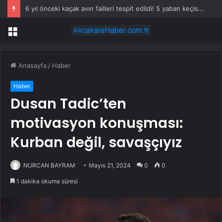
6 yıl önceki kaçak avın failleri tespit edildi! 5 yaban keçisi için ceza uygulandı
Menü
Anasayfa
/
Haber
Haber
Dusan Tadic’ten
motivasyon konuşması:
Kurban değil, savaşçıyız
NURCAN BAYRAM
Mayıs 21, 2024
0
0
1 dakika okuma süresi