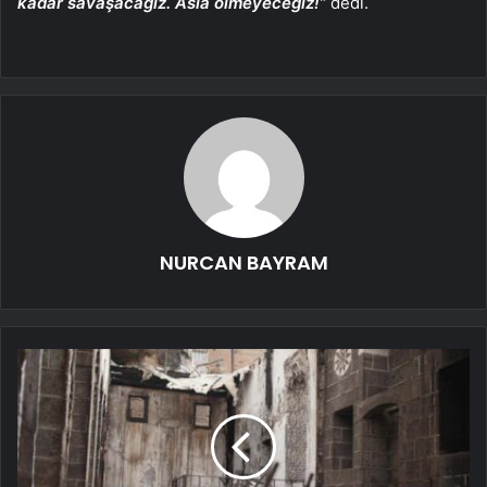
kadar savaşacağız. Asla ölmeyeceğiz!”
dedi.
NURCAN BAYRAM