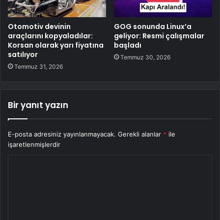
Otomotiv devinin
GOG sonunda Linux’a
araçlarını kopyaladılar:
geliyor: Resmi çalışmalar
Korsan olarak yarı fiyatına
başladı
satılıyor
Temmuz 30, 2026
Temmuz 31, 2026
Bir yanıt yazın
E-posta adresiniz yayınlanmayacak.
Gerekli alanlar
*
ile
işaretlenmişlerdir
Y
o
r
u