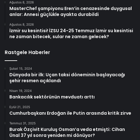
Ağustos 8, 2026
MasterChef şampiyonu Eren’in cenazesinde duygusal
anlar: Annesi güçlükle ayakta durabildi
Ağustos 8, 2026
İzmir su kesintisi! İZSU 24-25 Temmuz İzmir su kesintisi
ne zaman bitecek, sular ne zaman gelecek?
Rastgele Haberler
Şubat 15, 2024
Dünyada bir ilk: Uçan taksi döneminin başlayacağı
şehir resmen açıklandı
Nisan 19, 2024
Bankacılık sektörünün mevduatı arttı
Eylül 21, 2025
Cumhurbaşkanı Erdoğan ile Putin arasında kritik zirve
Temmuz 31, 2025
Burak Özçivit Kuruluş Osman’a veda etmişti: Cihan
Ünal 37 yıl sonra yeniden mi dönüyor?