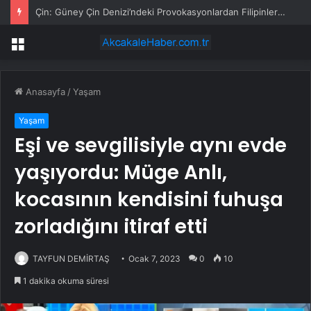
Çin: Güney Çin Denizi’ndeki Provokasyonlardan Filipinler Ordusu ve Sahil Güvenliği Sorumlu
Menü
Anasayfa
/
Yaşam
Yaşam
Eşi ve sevgilisiyle aynı evde
yaşıyordu: Müge Anlı,
kocasının kendisini fuhuşa
zorladığını itiraf etti
TAYFUN DEMİRTAŞ
Ocak 7, 2023
0
10
1 dakika okuma süresi