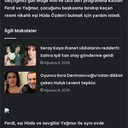
Geçtiğimiz gün Müge Anlı ile tatlı sert programına katılan
Ferdi ve Yağmur, çocuğunu başkasına bırakıp kaçan
resmi nikahlı eşi Hüda Özden’i bulmak için yardım istedi.
İlgili Makaleler
Seray Kaya ihanet iddialarını reddetti:
Sahra Işık’tan olay gönderme geldi
Ağustos 6, 2026
Oyuncu Esra Dermancıoğlu’ndan dikkat
çeken Haluk Levent tepkisi
Ağustos 6, 2026
Ferdi, eşi Hüda ve sevgilisi Yağmur ile aynı evde