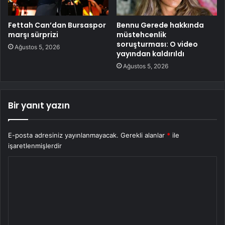
Fettah Can’dan Bursaspor
Bennu Gerede hakkında
marşı sürprizi
müstehcenlik
soruşturması: O video
Ağustos 5, 2026
yayından kaldırıldı
Ağustos 5, 2026
Bir yanıt yazın
E-posta adresiniz yayınlanmayacak.
Gerekli alanlar
*
ile
işaretlenmişlerdir
Y
o
r
u
m