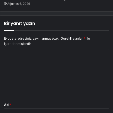
Ağustos 6, 2026
Bir yanıt yazın
E-posta adresiniz yayınlanmayacak.
Gerekli alanlar
*
ile
işaretlenmişlerdir
Y
o
r
u
m
*
Ad
*