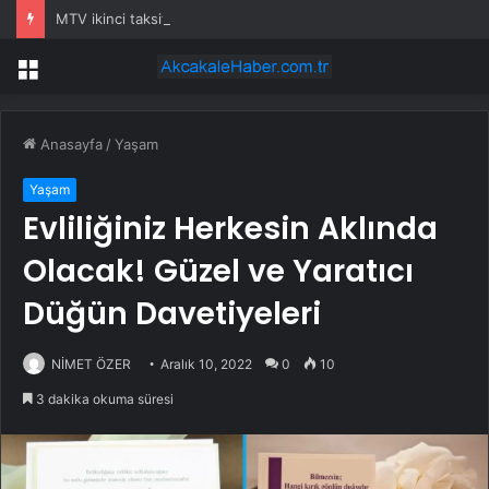
MTV ikinci taksit ödemeleri 31 Temmuz’da sona eriyor
Menü
Anasayfa
/
Yaşam
Yaşam
Evliliğiniz Herkesin Aklında
Olacak! Güzel ve Yaratıcı
Düğün Davetiyeleri
NİMET ÖZER
Aralık 10, 2022
0
10
3 dakika okuma süresi