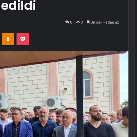
edildi
0
0
Bir dakikadan az
VKontakte
Odnoklassniki
Pocket