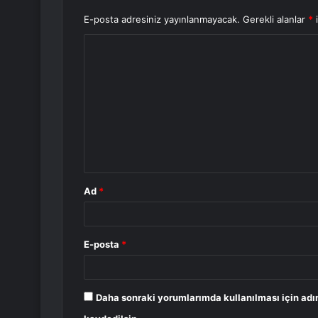
E-posta adresiniz yayınlanmayacak.
Gerekli alanlar
*
i
Y
o
r
u
m
*
Ad
*
E-posta
*
Daha sonraki yorumlarımda kullanılması için adı