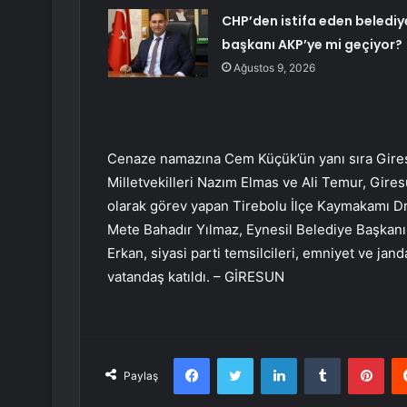
CHP’den istifa eden belediy
başkanı AKP’ye mi geçiyor?
Ağustos 9, 2026
Cenaze namazına Cem Küçük’ün yanı sıra Gires
Milletvekilleri Nazım Elmas ve Ali Temur, Gire
olarak görev yapan Tirebolu İlçe Kaymakamı Dr
Mete Bahadır Yılmaz, Eynesil Belediye Başkan
Erkan, siyasi parti temsilcileri, emniyet ve jand
vatandaş katıldı. – GİRESUN
Facebook
Twitter
LinkedIn
Tumblr
Pint
Paylaş