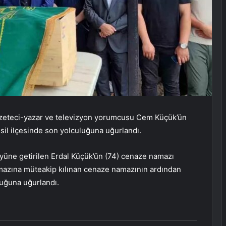
azeteci-yazar ve televizyon yorumcusu Cem Küçük’ün
il ilçesinde son yolculuğuna uğurlandı.
köyüne getirilen Erdal Küçük’ün (74) cenaze namazı
amazına müteakip kılınan cenaze namazının ardından
luğuna uğurlandı.