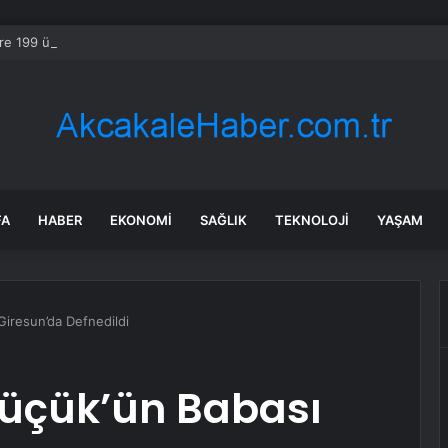
re 199 ürünün fiyatı arttı
FA
HABER
EKONOMI
SAĞLIK
TEKNOLOJI
YAŞAM
iresun’da Defnedildi
üçük’ün Babası