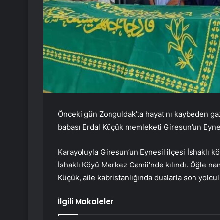
Önceki gün Zonguldak’ta hayatını kaybeden g
babası Erdal Küçük memleketi Giresun’un Eynes
Karayoluyla Giresun’un Eynesil ilçesi İshaklı 
İshaklı Köyü Merkez Camii’nde kılındı. Öğle n
Küçük, aile kabristanlığında dualarla son yolcu
İlgili Makaleler