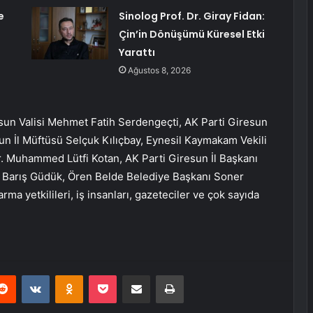
e
Sinolog Prof. Dr. Giray Fidan:
Çin’in Dönüşümü Küresel Etki
Yarattı
Ağustos 8, 2026
un Valisi Mehmet Fatih Serdengeçti, AK Parti Giresun
sun İl Müftüsü Selçuk Kılıçbay, Eynesil Kaymakam Vekili
. Muhammed Lütfi Kotan, AK Parti Giresun İl Başkanı
ı Barış Güdük, Ören Belde Belediye Başkanı Soner
arma yetkilileri, iş insanları, gazeteciler ve çok sayıda
erest
Reddit
VKontakte
Odnoklassniki
Pocket
E-Posta ile paylaş
Yazdır