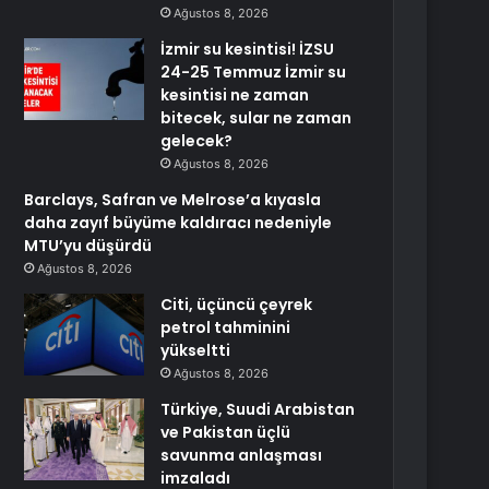
Ağustos 8, 2026
İzmir su kesintisi! İZSU
24-25 Temmuz İzmir su
kesintisi ne zaman
bitecek, sular ne zaman
gelecek?
Ağustos 8, 2026
Barclays, Safran ve Melrose’a kıyasla
daha zayıf büyüme kaldıracı nedeniyle
MTU’yu düşürdü
Ağustos 8, 2026
Citi, üçüncü çeyrek
petrol tahminini
yükseltti
Ağustos 8, 2026
Türkiye, Suudi Arabistan
ve Pakistan üçlü
savunma anlaşması
imzaladı