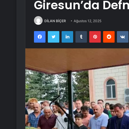
Giresun’da Defn
DİLAN BİÇER
Ağustos 12, 2025
Facebook
Twitter
LinkedIn
Tumblr
Pinterest
Reddit