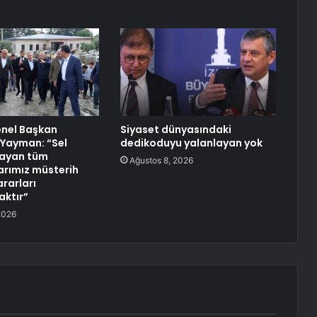
enel Başkan
Siyaset dünyasındaki
 Yayman: “Sel
dedikoduyu yalanlayan yok
şayan tüm
Ağustos 8, 2026
rımız müsterih
ararları
aktır”
2026