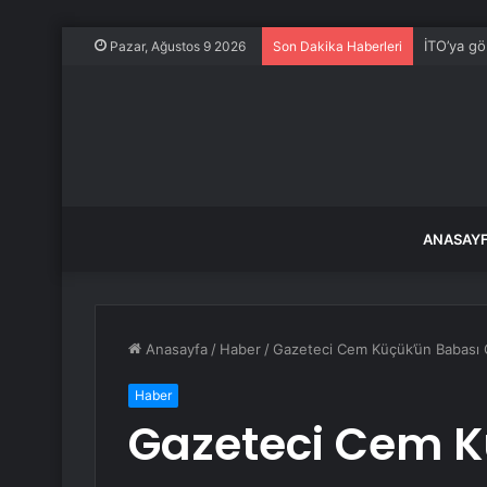
İTO’ya gö
Pazar, Ağustos 9 2026
Son Dakika Haberleri
ANASAY
Anasayfa
/
Haber
/
Gazeteci Cem Küçük’ün Babası G
Haber
Gazeteci Cem K