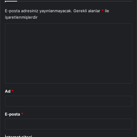
E-posta adresiniz yayınlanmayacak.
Gerekli alanlar
*
ile
işaretlenmişlerdir
Y
o
r
u
m
*
Ad
*
E-posta
*