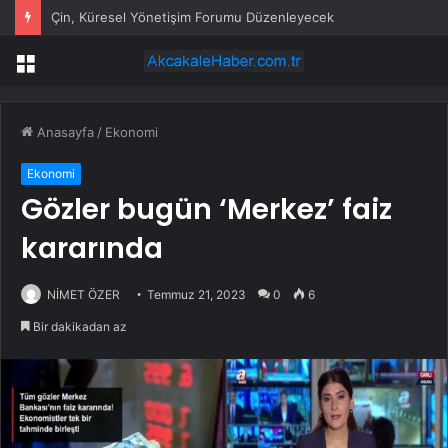
Çin, Küresel Yönetişim Forumu Düzenleyecek
Menü
Anasayfa
/
Ekonomi
Ekonomi
Gözler bugün ‘Merkez’ faiz
kararında
NİMET ÖZER
Temmuz 21, 2023
0
6
Bir dakikadan az