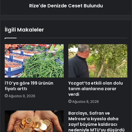
Rize'de Denizde Ceset Bulundu
İlgili Makaleler
İTO’ya göre 199 ürünün
Yozgat’ta etkili olan dolu
fiyatı arttı
tarım alanlarına zarar
verdi
Ağustos 9, 2026
Ağustos 8, 2026
Barclays, Safran ve
Melrose’a kıyasla daha
zayıf büyüme kaldıracı
nedeniyle MTU’yu düşürdü