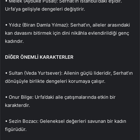
• Melek (Aybüke Pusat): Serhat’ın İstanbul’daki eşidir.
Urfa’ya gelişiyle dengeleri değiştirir.
• Yıldız (Biran Damla Yılmaz): Serhat’ın, aileler arasındaki
kan davasını bitirmek için dini nikâhla evlendirildiği genç
kadındır.
DİĞER ÖNEMLİ KARAKTERLER
• Sultan (Veda Yurtsever): Ailenin güçlü lideridir, Serhat’ın
dönüşüyle birlikte dengeleri korumaya çalışır.
• Onur Bilge: Urfa’daki aile çatışmalarında etkin bir
karakterdir.
• Sezin Bozacı: Geleneksel değerleri savunan bir kadın
figürüdür.