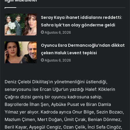
Seray Kaya ihanet iddialarını reddetti:
Sahra Işık’tan olay gönderme geldi
Ağustos 6, 2026
Oyuncu Esra Dermancıoğlu’ndan dikkat
çeken Haluk Levent tepkisi
Ağustos 6, 2026
Deniz Çelebi Dikilitaş’ın yönetmenliğini üstlendiği,
senaryosunu ise Ercan Uğur’un yazdığı Halef: Köklerin
Çağrısı dizisi geniş bir oyuncu kadrosuna sahip.
Başrollerde İlhan Şen, Aybüke Pusat ve Biran Damla
Yılmaz yer alıyor. Kadroda ayrıca Onur Bilge, Sezin Bozacı,
Mazlum Çimen, Mert Doğan, Ümit Çırak, Benian Dönmez,
Beril Kayar, Ayşegül Cengiz, Ozan Çelik, İnci Sefa Cingöz,