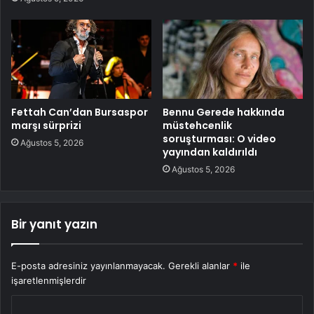
Fettah Can’dan Bursaspor
Bennu Gerede hakkında
marşı sürprizi
müstehcenlik
soruşturması: O video
Ağustos 5, 2026
yayından kaldırıldı
Ağustos 5, 2026
Bir yanıt yazın
E-posta adresiniz yayınlanmayacak.
Gerekli alanlar
*
ile
işaretlenmişlerdir
Y