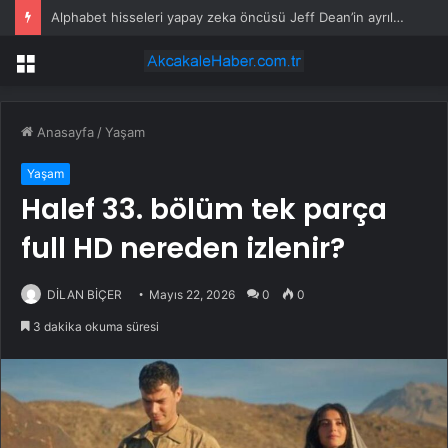
Alphabet hisseleri yapay zeka öncüsü Jeff Dean’in ayrılmasıyla %5 düştü
Menü
Anasayfa
/
Yaşam
Yaşam
Halef 33. bölüm tek parça
full HD nereden izlenir?
DİLAN BİÇER
Mayıs 22, 2026
0
0
3 dakika okuma süresi