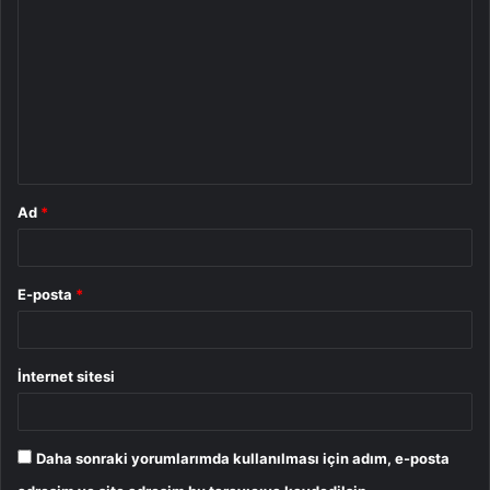
o
r
u
m
*
Ad
*
E-posta
*
İnternet sitesi
Daha sonraki yorumlarımda kullanılması için adım, e-posta