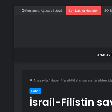
İSO B
Perşembe, Ağustos 6 2026
Son Dakika Haberleri
ANASAY
Anasayfa
/
Haber
/
İsrail-Filistin savaşı: İsrail’den 
Haber
İsrail-Filistin sa