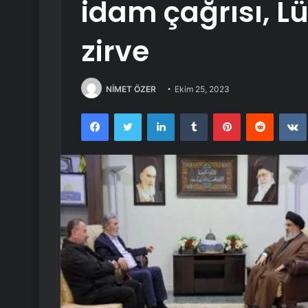
idam çağrısı, L
zirve
NİMET ÖZER
Ekim 25, 2023
Facebook
Twitter
LinkedIn
Tumblr
Pinterest
Reddit