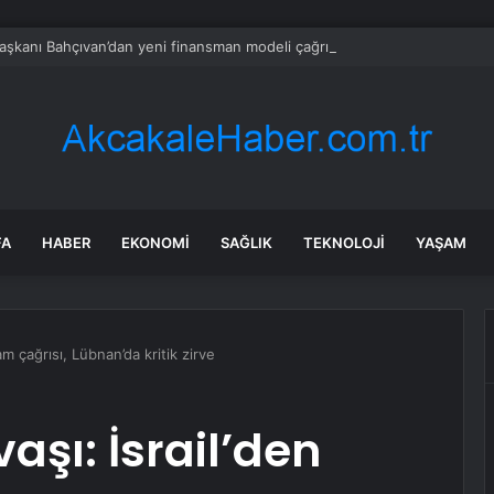
aşkanı Bahçıvan’dan yeni finansman modeli çağrısı
FA
HABER
EKONOMI
SAĞLIK
TEKNOLOJI
YAŞAM
idam çağrısı, Lübnan’da kritik zirve
vaşı: İsrail’den