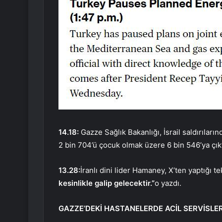
14.18:
Gazze Sağlık Bakanlığı, İsrail saldırılar
2 bin 704’ü çocuk olmak üzere 6 bin 546’ya çıktı
13.28:
İranlı dini lider Hamaney, X’ten yaptığı t
kesinlikle galip gelecektir.”
o yazdı.
GAZZE’DEKİ HASTANELERDE ACİL SERVİSLER