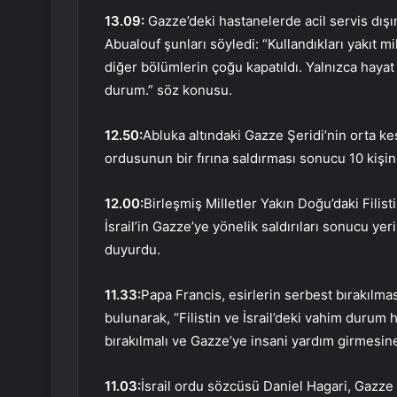
13.09:
Gazze’deki hastanelerde acil servis dış
Abualouf şunları söyledi: “Kullandıkları yakıt m
diğer bölümlerin çoğu kapatıldı. Yalnızca hayat
durum.” söz konusu.
12.50:
Abluka altındaki Gazze Şeridi’nin orta ke
ordusunun bir fırına saldırması sonucu 10 kişinin
12.00:
Birleşmiş Milletler Yakın Doğu’daki Filis
İsrail’in Gazze’ye yönelik saldırıları sonucu yer
duyurdu.
11.33:
Papa Francis, esirlerin serbest bırakılma
bulunarak, “Filistin ve İsrail’deki vahim duru
bırakılmalı ve Gazze’ye insani yardım girmesine 
11.03:
İsrail ordu sözcüsü Daniel Hagari, Gazze 