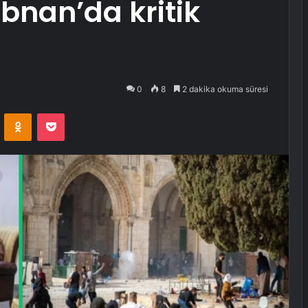
übnan’da kritik
0
8
2 dakika okuma süresi
VKontakte
Odnoklassniki
Pocket