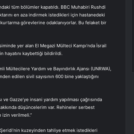
ındaki tüm bölümler kapatıldı. BBC Muhabiri Rushdi
iktarını en aza indirmek istedikleri için hastanedeki
 kurtarma görevlerine odaklanıyorlar. Bu felaket bir
siminde yer alan El Megazi Mülteci Kampı’nda İsrail
 hayatını kaybettiği bildirildi.
tinli Mültecilere Yardım ve Bayındırlık Ajansı (UNRWA),
inden edilen sivil sayısının 600 bine yaklaştığını
sı ve Gazze’ye insani yardım yapılması çağrısında
m hakkında düşüncelerim var. Rehineler serbest
izin verilmeli.”
Şeridi’nin kuzeyinden tahliye etmek istedikleri