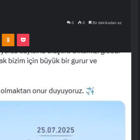
0
0
Bir dakikadan az
VKontakte
Odnoklassniki
Pocket