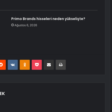
Primo Brands hisseleri neden yükselişte?
Ağustos 6, 2026
erest
Reddit
VKontakte
Odnoklassniki
Pocket
E-Posta ile paylaş
Yazdır
EK