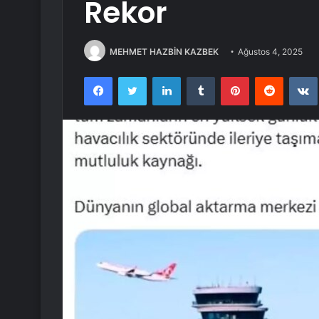
Rekor
MEHMET HAZBİN KAZBEK
Ağustos 4, 2025
Facebook
Twitter
LinkedIn
Tumblr
Pinterest
Reddit