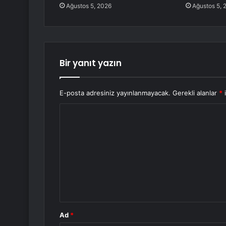
Ağustos 5, 2026
Ağustos 5, 
Bir yanıt yazın
E-posta adresiniz yayınlanmayacak.
Gerekli alanlar
*
i
Y
o
r
u
m
*
Ad
*