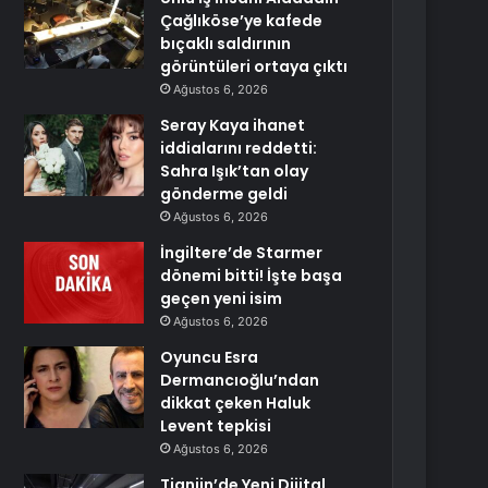
Çağlıköse’ye kafede
bıçaklı saldırının
görüntüleri ortaya çıktı
Ağustos 6, 2026
Seray Kaya ihanet
iddialarını reddetti:
Sahra Işık’tan olay
gönderme geldi
Ağustos 6, 2026
İngiltere’de Starmer
dönemi bitti! İşte başa
geçen yeni isim
Ağustos 6, 2026
Oyuncu Esra
Dermancıoğlu’ndan
dikkat çeken Haluk
Levent tepkisi
Ağustos 6, 2026
Tianjin’de Yeni Dijital