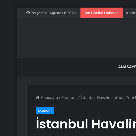
Alpha
Perşembe, Ağustos 6 2026
Son Dakika Haberleri
ANASAY
Anasayfa
/
Ekonomi
/
İstanbul Havalimanı’nda Yeni
Ekonomi
İstanbul Haval