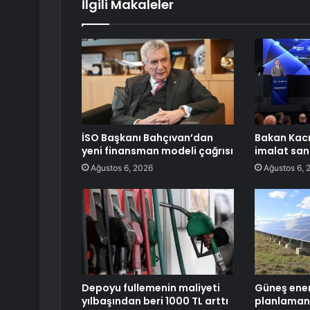
İlgili Makaleler
İSO Başkanı Bahçıvan’dan
Bakan Kacır
yeni finansman modeli çağrısı
imalat san
Ağustos 6, 2026
Ağustos 6, 
Depoyu fullemenin maliyeti
Güneş ener
yılbaşından beri 1000 TL arttı
planlaman