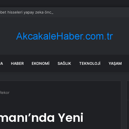
bet hisseleri yapay zeka öncüsü Jeff Dean’in ayrılmasıyla %5 düştü
FA
HABER
EKONOMI
SAĞLIK
TEKNOLOJI
YAŞAM
 Rekor
imanı’nda Yeni