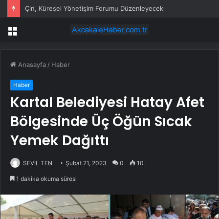
Çin, Küresel Yönetişim Forumu Düzenleyecek
Menü
Anasayfa
/
Haber
Haber
Kartal Belediyesi Hatay Afet
Bölgesinde Üç Öğün Sıcak
Yemek Dağıttı
SEVİL TEN
Şubat 21, 2023
0
10
1 dakika okuma süresi