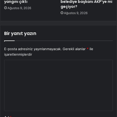
yangını çıktı
belediye başkanı AKP’ye mi
geçiyor?
Ağustos 9, 2026
Ağustos 9, 2026
Bir yanıt yazın
E-posta adresiniz yayınlanmayacak.
Gerekli alanlar
*
ile
işaretlenmişlerdir
Y
o
r
u
m
*