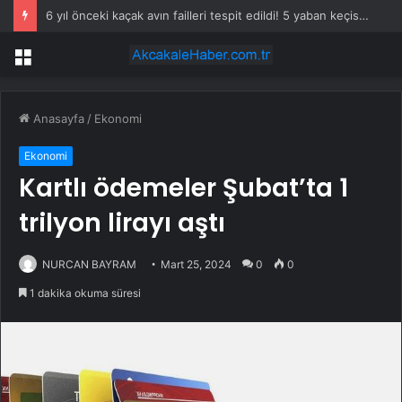
6 yıl önceki kaçak avın failleri tespit edildi! 5 yaban keçisi için ceza uygulandı
Menü
Anasayfa
/
Ekonomi
Ekonomi
Kartlı ödemeler Şubat’ta 1
trilyon lirayı aştı
NURCAN BAYRAM
Mart 25, 2024
0
0
1 dakika okuma süresi