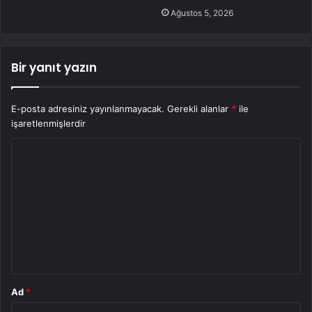
Ağustos 5, 2026
Bir yanıt yazın
E-posta adresiniz yayınlanmayacak.
Gerekli alanlar
*
ile
işaretlenmişlerdir
Y
o
r
u
m
*
Ad
*