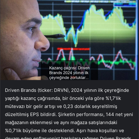
Driven Brands (ticker: DRVN), 2024 yılının ilk çeyreğinde
yaptığı kazanç çağrısında, bir önceki yıla göre %1,7’lik
mütevazı bir gelir artışı ve 0,23 dolarlık seyreltilmiş
düzeltilmiş EPS bildirdi. Şirketin performansı, 144 net yeni
mağazanın eklenmesi ve aynı mağaza satışlarındaki
%0,7’lik büyüme ile desteklendi. Aşırı hava koşulları ve
devam eden enflasyonist baskılara rağmen Driven Brands,