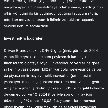
etmektedir. Şirketin çeşitlendirilmiş iş segmentleri ve
mağaza ayak izini genişletmeye odaklanması, portföyünün
etkin yönetimi ile birleştiğinde, büyüme fırsatlarını takip
ederken mevcut ekonomik iklimin zorluklarını aşacak
şekilde konumlanmaktadır.
InvestingPro İçgörüleri
Driven Brands (ticker: DRVN) geçtiğimiz günlerde 2024
yılının ilk çeyrek sonuçlarını paylaşarak karmaşık bir
finansal tablo ortaya koydu. InvestingPro verilerine göre,
şirketin piyasa değeri 1,92 milyar dolar seviyesinde ve bu
da piyasanın firmaya yönelik mevcut değerlemesini
yansıtıyor. Kazanç çağrısında bildirilen mütevazı bir gelir
artışına rağmen, şirketin F/K oranı -3,12 ile negatif kalmaya
devam ediyor ve 1Ç 2024 itibariyle son on iki ay için
düzeltilmiş F/K oranı -39,98. Bu, yatırımcıların mevcut
hisse fiyatını haklı çıkarmak için gelecekteki kazançları