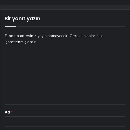
Bir yanıt yazın
E-posta adresiniz yayınlanmayacak.
Gerekli alanlar
*
ile
işaretlenmişlerdir
Y
o
r
u
m
*
Ad
*