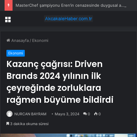
MasterChef şampiyonu Eren’in cenazesinde duygusal anlar: Annesi güçlükle ayakta durabildi
Menü
Anasayfa
/
Ekonomi
Ekonomi
Kazanç çağrısı: Driven
Brands 2024 yılının ilk
çeyreğinde zorluklara
rağmen büyüme bildirdi
NURCAN BAYRAM
Mayıs 3, 2024
0
0
3 dakika okuma süresi