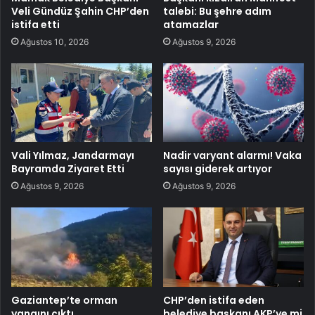
Veli Gündüz Şahin CHP’den
talebi: Bu şehre adım
istifa etti
atamazlar
Ağustos 10, 2026
Ağustos 9, 2026
Vali Yılmaz, Jandarmayı
Nadir varyant alarmı! Vaka
Bayramda Ziyaret Etti
sayısı giderek artıyor
Ağustos 9, 2026
Ağustos 9, 2026
Gaziantep’te orman
CHP’den istifa eden
yangını çıktı
belediye başkanı AKP’ye mi