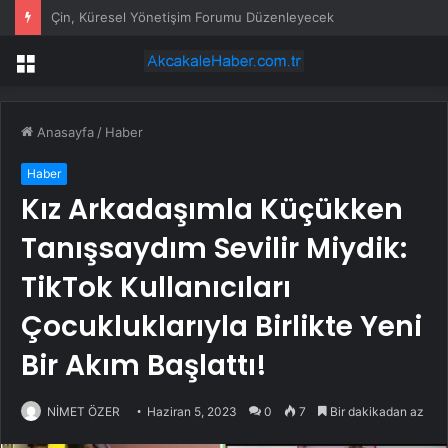
Suyun altında şimşekler çakıyor: Yüzyıllardır devam eden gizem
Menü
Anasayfa
/
Haber
Haber
Kız Arkadaşımla Küçükken
Tanışsaydım Sevilir Miydik:
TikTok Kullanıcıları
Çocukluklarıyla Birlikte Yeni
Bir Akım Başlattı!
NİMET ÖZER
Haziran 5, 2023
0
7
Bir dakikadan az