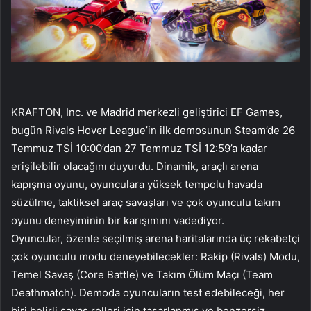
KRAFTON, Inc. ve Madrid merkezli geliştirici EF Games,
bugün Rivals Hover League’in ilk demosunun Steam’de 26
Temmuz TSİ 10:00’dan 27 Temmuz TSİ 12:59’a kadar
erişilebilir olacağını duyurdu. Dinamik, araçlı arena
kapışma oyunu, oyunculara yüksek tempolu havada
süzülme, taktiksel araç savaşları ve çok oyunculu takım
oyunu deneyiminin bir karışımını vadediyor.
Oyuncular, özenle seçilmiş arena haritalarında üç rekabetçi
çok oyunculu modu deneyebilecekler: Rakip (Rivals) Modu,
Temel Savaş (Core Battle) ve Takım Ölüm Maçı (Team
Deathmatch). Demoda oyuncuların test edebileceği, her
biri belirli savaş rolleri için tasarlanmış ve benzersiz