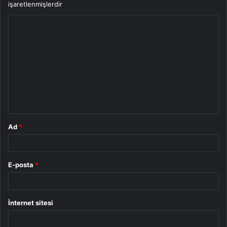
işaretlenmişlerdir
Y
o
r
u
m
*
Ad
*
E-posta
*
İnternet sitesi