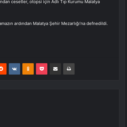
ndan cesetler, otopsi için Adlı Tıp Kurumu Malatya
namazın ardından Malatya Şehir Mezarlığı’na defnedildi.
erest
Reddit
VKontakte
Odnoklassniki
Pocket
E-Posta ile paylaş
Yazdır