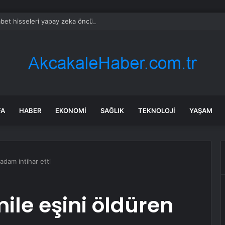
bet hisseleri yapay zeka öncüsü Jeff Dean’in ayrılmasıyla %5 düştü
FA
HABER
EKONOMI
SAĞLIK
TEKNOLOJI
YAŞAM
adam intihar etti
le eşini öldüren