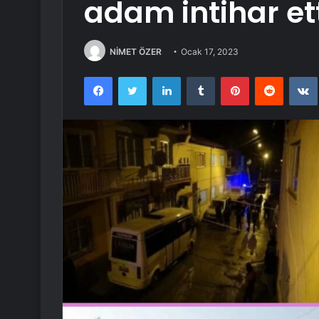
adam intihar et
NİMET ÖZER
Ocak 17, 2023
Facebook
Twitter
LinkedIn
Tumblr
Pinterest
Reddit