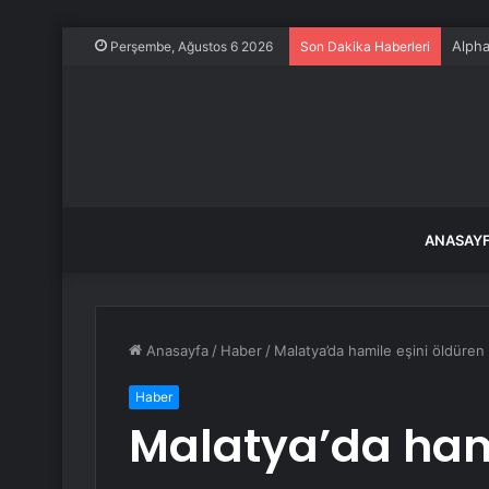
Alpha
Perşembe, Ağustos 6 2026
Son Dakika Haberleri
ANASAY
Anasayfa
/
Haber
/
Malatya’da hamile eşini öldüren 
Haber
Malatya’da hami