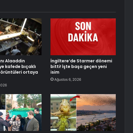
anı Alaaddin
İngiltere’de Starmer dönemi
ye kafede bıçaklı
bitti! İşte başa geçen yeni
görüntüleri ortaya
isim
Ağustos 6, 2026
2026