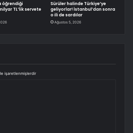
a öğrendiği
Sürüler halinde Türkiye’ye
milyar TL’lik servete
geliyorlar! İstanbul’dan sonra
o ili de sardılar
2026
Ağustos 5, 2026
le işaretlenmişlerdir