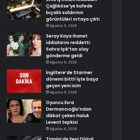
Çağlıköse’ye kafede
bıçaklı saldırının
görüntüleri ortaya çıktı
Ağustos 6, 2026
Seray Kaya ihanet
iddialarını reddetti:
Sahra Işık’tan olay
gönderme geldi
Ağustos 6, 2026
İngiltere’de Starmer
dönemi bitti! İşte başa
geçen yeni isim
Ağustos 6, 2026
Oyuncu Esra
Dermancıoğlu’ndan
dikkat çeken Haluk
Levent tepkisi
Ağustos 6, 2026
Tianjin’de Yeni Dijital