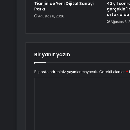
Tianjin’de Yeni Dijital Sanayi
43 yıl sonr
Parkı
gerçekle 1 
ortak oldu
Ağustos 6, 2026
Ağustos 6, 
Bir yanıt yazın
E-posta adresiniz yayınlanmayacak.
Gerekli alanlar
*
i
Y
o
r
u
m
*