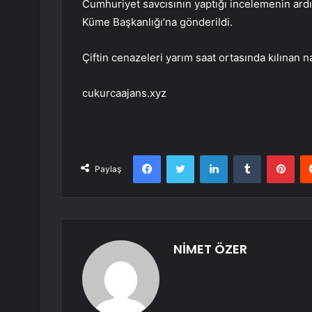
Cumhuriyet savcısının yaptığı incelemenin ardı
Küme Başkanlığı’na gönderildi.
Çiftin cenazeleri yarım saat ortasında kılınan 
cukurcaajans.xyz
Facebook
Twitter
LinkedIn
Tumblr
Pint
Paylaş
NİMET ÖZER