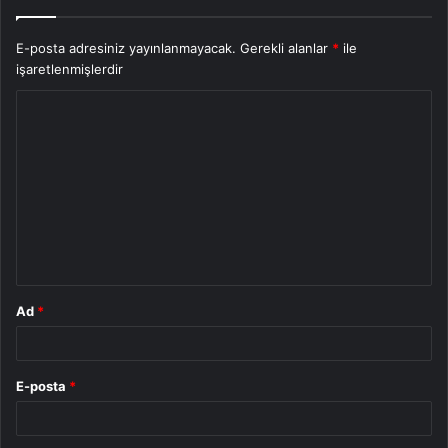
E-posta adresiniz yayınlanmayacak.
Gerekli alanlar
*
ile
işaretlenmişlerdir
Y
o
r
u
m
*
Ad
*
E-posta
*