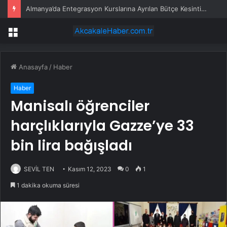
Almanya’da Entegrasyon Kurslarına Ayrılan Bütçe Kesintisine Tepki
Menü
Anasayfa
/
Haber
Haber
Manisalı öğrenciler
harçlıklarıyla Gazze’ye 33
bin lira bağışladı
SEVİL TEN
Kasım 12, 2023
0
1
1 dakika okuma süresi