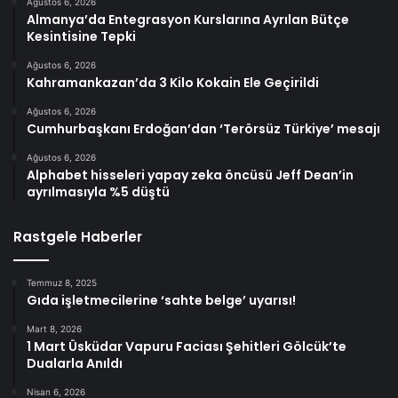
Ağustos 6, 2026
Almanya’da Entegrasyon Kurslarına Ayrılan Bütçe
Kesintisine Tepki
Ağustos 6, 2026
Kahramankazan’da 3 Kilo Kokain Ele Geçirildi
Ağustos 6, 2026
Cumhurbaşkanı Erdoğan’dan ‘Terörsüz Türkiye’ mesajı
Ağustos 6, 2026
Alphabet hisseleri yapay zeka öncüsü Jeff Dean’in
ayrılmasıyla %5 düştü
Rastgele Haberler
Temmuz 8, 2025
Gıda işletmecilerine ‘sahte belge’ uyarısı!
Mart 8, 2026
1 Mart Üsküdar Vapuru Faciası Şehitleri Gölcük’te
Dualarla Anıldı
Nisan 6, 2026