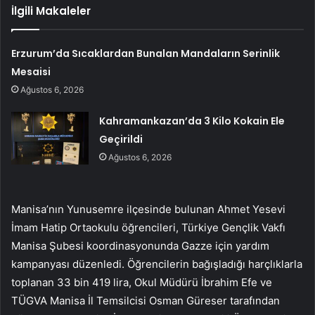
İlgili Makaleler
Erzurum’da Sıcaklardan Bunalan Mandaların Serinlik
Mesaisi
Ağustos 6, 2026
Kahramankazan’da 3 Kilo Kokain Ele
Geçirildi
Ağustos 6, 2026
Manisa’nın Yunusemre ilçesinde bulunan Ahmet Yesevi
İmam Hatip Ortaokulu öğrencileri, Türkiye Gençlik Vakfı
Manisa Şubesi koordinasyonunda Gazze için yardım
kampanyası düzenledi. Öğrencilerin bağışladığı harçlıklarla
toplanan 33 bin 419 lira, Okul Müdürü İbrahim Efe ve
TÜGVA Manisa İl Temsilcisi Osman Güreser tarafından