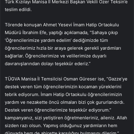
Türk Kızılayı Manisa İl Merkezi Başkan Vekili Özer Teksin’e
teslim edildi.
Törende konuşan Ahmet Yesevi İmam Hatip Ortaokulu
Müdürü İbrahim Efe, yaptığı açıklamada, “Sahaya çıkıp
‘Öğrencilerimize yardım edelim’ dediğimizde tüm
öğrencilerimiz hızla bir araya gelerek gerekli yardımları
sağlarlar. Öğrencilerimize ve velilerimize duyarlı
davranışlarından dolayı teşekkür ederiz.”
TÜGVA Manisa İl Temsilcisi Osman Güreser ise, “Gazze’ye
destek veren tüm öğrencilerimizin kocaman yüreklerini
tebrik ediyorum. İmam Hatip Ortaokulu öğrencilerimizin
yardım ve nezakette öncü olmaları bizi çok gururlandırdı.
Destek veren öğrencilerimize teşekkür ediyorum.”
kampanyanız, sizi yetiştiren öğretmenleriniz, aileniz. Allah
sizden razı olsun. Yapmış olduğunuz yardımların hem
dünyada hem de ahirette karşılığını bulmasını dilerim.”