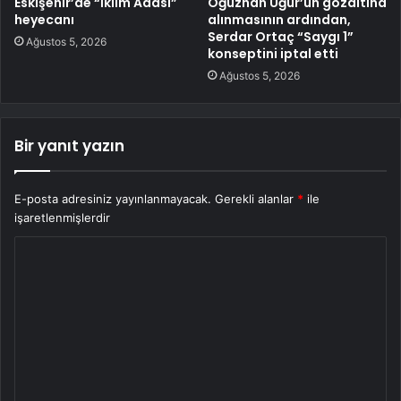
Eskişehir’de “İklim Adası”
Oğuzhan Uğur’un gözaltına
heyecanı
alınmasının ardından,
Serdar Ortaç “Saygı 1”
Ağustos 5, 2026
konseptini iptal etti
Ağustos 5, 2026
Bir yanıt yazın
E-posta adresiniz yayınlanmayacak.
Gerekli alanlar
*
ile
işaretlenmişlerdir
Y
o
r
u
m
*