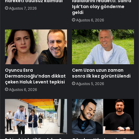
hareketi ödülsüz kalmadı
iddialarını reddetti: Sahra
Işık’tan olay gönderme
Ağustos 7, 2026
geldi
Ağustos 6, 2026
Oyuncu Esra
Cem Uzan uzun zaman
Dermancıoğlu’ndan dikkat
sonra ilk kez görüntülendi
çeken Haluk Levent tepkisi
Ağustos 5, 2026
Ağustos 6, 2026