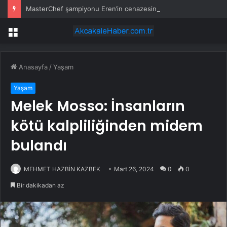
MasterChef şampiyonu Eren’in cenazesinde duygusal anlar: Annesi güçlükle ayakta durabildi
Menü
Anasayfa
/
Yaşam
Yaşam
Melek Mosso: İnsanların
kötü kalpliliğinden midem
bulandı
MEHMET HAZBİN KAZBEK
Mart 26, 2024
0
0
Bir dakikadan az