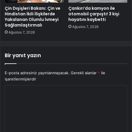
Çin Dışişleri Bakanı: Çin ve
Çankırı’da kamyon ile
Hindistan İkili İlişkilerde
otomobil çarpıştı! 3 kişi
Yakalanan Olumlu İvmeyi
hayatını kaybetti
Sağlamlaştırmalı
Ağustos 7, 2026
Ağustos 7, 2026
Bir yanıt yazın
E-posta adresiniz yayınlanmayacak.
Gerekli alanlar
*
ile
işaretlenmişlerdir
Y
o
r
u
m