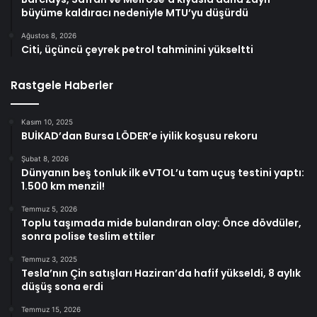
büyüme kaldıracı nedeniyle MTU’yu düşürdü
Ağustos 8, 2026
Citi, üçüncü çeyrek petrol tahminini yükseltti
Rastgele Haberler
Kasım 10, 2025
BUİKAD’dan Bursa LÖDER’e iyilik koşusu rekoru
Şubat 8, 2026
Dünyanın beş tonluk ilk eVTOL’u tam uçuş testini yaptı:
1.500 km menzil!
Temmuz 5, 2026
Toplu taşımada mide bulandıran olay: Önce dövdüler,
sonra polise teslim ettiler
Temmuz 3, 2025
Tesla’nın Çin satışları Haziran’da hafif yükseldi, 8 aylık
düşüş sona erdi
Temmuz 15, 2026