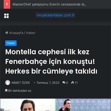
MasterChef şampiyonu Eren’in cenazesinde duygusal anlar: Annesi güçlükle ayakta durabildi
Menü
Anasayfa
/
Haber
Haber
Montella cephesi ilk kez
Fenerbahçe için konuştu!
Herkes bir cümleye takıldı
NİMET ÖZER
Temmuz 7, 2023
0
11
Bir dakikadan az