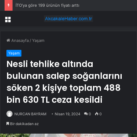
İTO’ya göre 199 ürünün fiyatı arttı
Menü
Anasayfa
/
Yaşam
Yaşam
Nesli tehlike altında
bulunan salep soğanlarını
söken 2 kişiye toplam 488
bin 630 TL ceza kesildi
NURCAN BAYRAM
Nisan 19, 2024
0
0
Bir dakikadan az