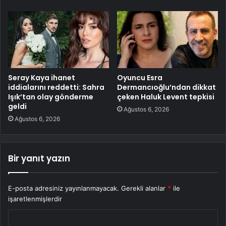
Seray Kaya ihanet
Oyuncu Esra
iddialarını reddetti: Sahra
Dermancıoğlu’ndan dikkat
Işık’tan olay gönderme
çeken Haluk Levent tepkisi
geldi
Ağustos 6, 2026
Ağustos 6, 2026
Bir yanıt yazın
E-posta adresiniz yayınlanmayacak.
Gerekli alanlar
*
ile
işaretlenmişlerdir
Y