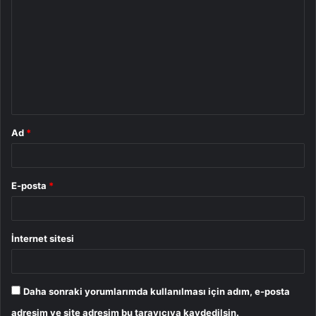
o
r
u
m
*
Ad
*
E-posta
*
İnternet sitesi
Daha sonraki yorumlarımda kullanılması için adım, e-posta
adresim ve site adresim bu tarayıcıya kaydedilsin.