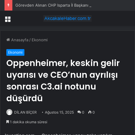
Görevden Alınan CHP Isparta İl Başkanı Karaca: “Hemen Geçiş Yapacağız”
Menü
Anasayfa
/
Ekonomi
Ekonomi
Oppenheimer, keskin gelir
uyarısı ve CEO’nun ayrılışı
sonrası C3.ai notunu
düşürdü
DİLAN BİÇER
Ağustos 15, 2025
0
0
1 dakika okuma süresi