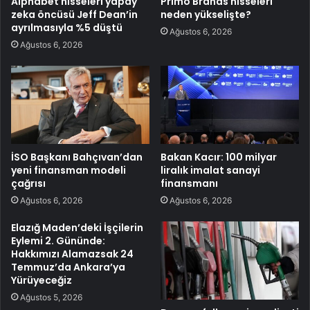
Alphabet hisseleri yapay
Primo Brands hisseleri
zeka öncüsü Jeff Dean’in
neden yükselişte?
ayrılmasıyla %5 düştü
Ağustos 6, 2026
Ağustos 6, 2026
İSO Başkanı Bahçıvan’dan
Bakan Kacır: 100 milyar
yeni finansman modeli
liralık imalat sanayi
çağrısı
finansmanı
Ağustos 6, 2026
Ağustos 6, 2026
Elazığ Maden’deki İşçilerin
Eylemi 2. Gününde:
Hakkımızı Alamazsak 24
Temmuz’da Ankara’ya
Yürüyeceğiz
Ağustos 5, 2026