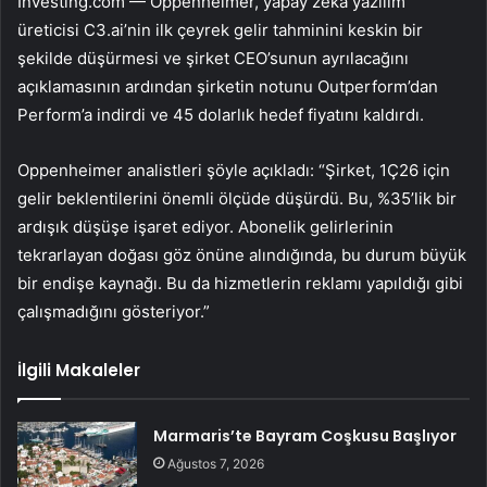
Investing.com — Oppenheimer, yapay zeka yazılım
üreticisi
C3.ai
’nin ilk çeyrek gelir tahminini keskin bir
şekilde düşürmesi ve şirket CEO’sunun ayrılacağını
açıklamasının ardından şirketin notunu Outperform’dan
Perform’a indirdi ve 45 dolarlık hedef fiyatını kaldırdı.
Oppenheimer analistleri şöyle açıkladı: “Şirket, 1Ç26 için
gelir beklentilerini önemli ölçüde düşürdü. Bu, %35’lik bir
ardışık düşüşe işaret ediyor. Abonelik gelirlerinin
tekrarlayan doğası göz önüne alındığında, bu durum büyük
bir endişe kaynağı. Bu da hizmetlerin reklamı yapıldığı gibi
çalışmadığını gösteriyor.”
İlgili Makaleler
Marmaris’te Bayram Coşkusu Başlıyor
Ağustos 7, 2026