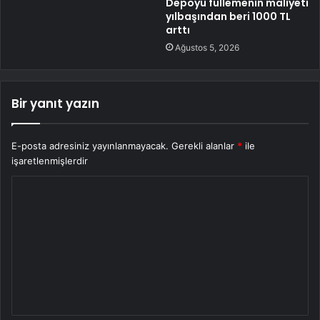
Depoyu fullemenin maliyeti
yılbaşından beri 1000 TL
arttı
Ağustos 5, 2026
Bir yanıt yazın
E-posta adresiniz yayınlanmayacak.
Gerekli alanlar
*
ile
işaretlenmişlerdir
Y
o
r
u
m
*