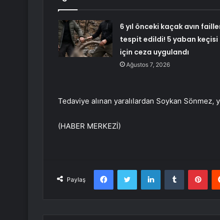
6 yıl önceki kaçak avın faille
tespit edildi! 5 yaban keçisi
için ceza uygulandı
Ağustos 7, 2026
Tedaviye alınan yaralılardan Soykan Sönmez, 
(HABER MERKEZİ)
Facebook
Twitter
LinkedIn
Tumblr
Pint
Paylaş