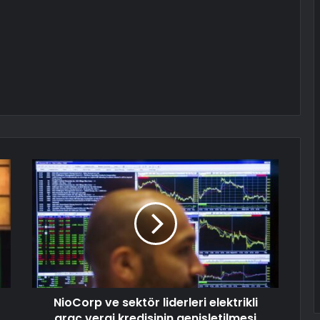
NioCorp ve sektör liderleri elektrikli
araç vergi kredisinin genişletilmesi