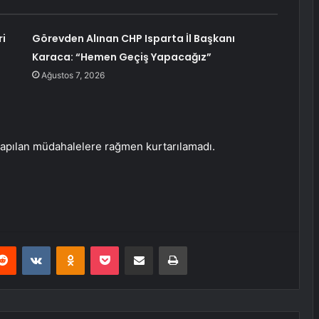
ri
Görevden Alınan CHP Isparta İl Başkanı
Karaca: “Hemen Geçiş Yapacağız”
Ağustos 7, 2026
yapılan müdahalelere rağmen kurtarılamadı.
erest
Reddit
VKontakte
Odnoklassniki
Pocket
E-Posta ile paylaş
Yazdır