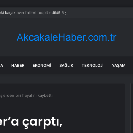
eki kaçak avın failleri tespit edildi! 5 yaban keçisi için ceza uygulandı
FA
HABER
EKONOMI
SAĞLIK
TEKNOLOJI
YAŞAM
şlerden biri hayatını kaybetti
r’a çarptı,