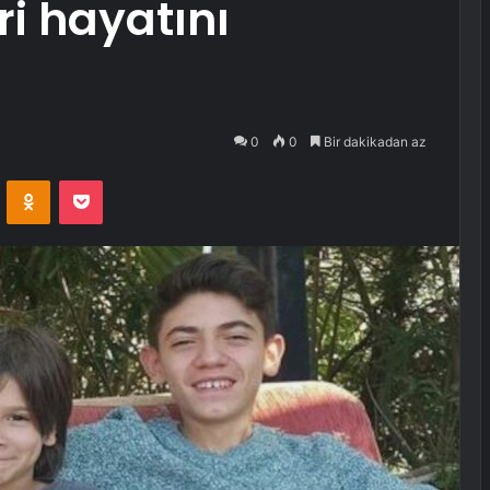
ri hayatını
0
0
Bir dakikadan az
VKontakte
Odnoklassniki
Pocket