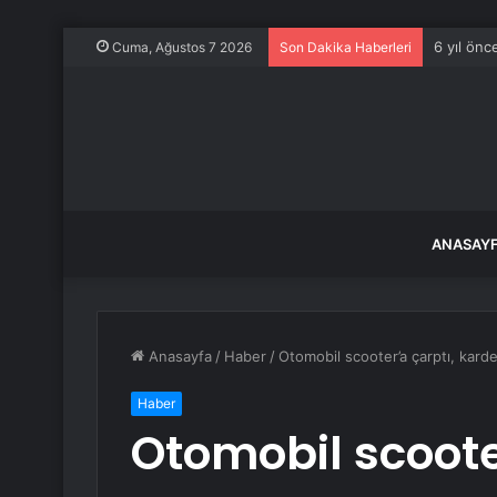
6 yıl önc
Cuma, Ağustos 7 2026
Son Dakika Haberleri
ANASAY
Anasayfa
/
Haber
/
Otomobil scooter’a çarptı, karde
Haber
Otomobil scoote