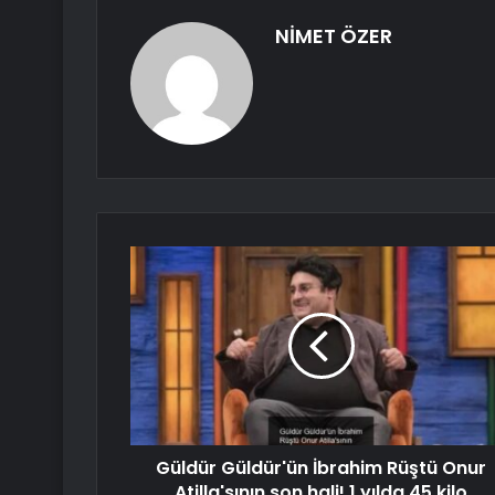
NİMET ÖZER
Güldür Güldür'ün İbrahim Rüştü Onur
Atilla'sının son hali! 1 yılda 45 kilo