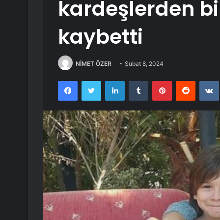
kardeşlerden bi
kaybetti
NİMET ÖZER
Şubat 8, 2024
Facebook
Twitter
LinkedIn
Tumblr
Pinterest
Reddit