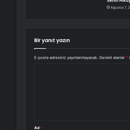
Senin Hika
Ağustos 7, 
Bir yanıt yazın
E-posta adresiniz yayınlanmayacak.
Gerekli alanlar
*
i
Y
o
r
u
m
*
Ad
*