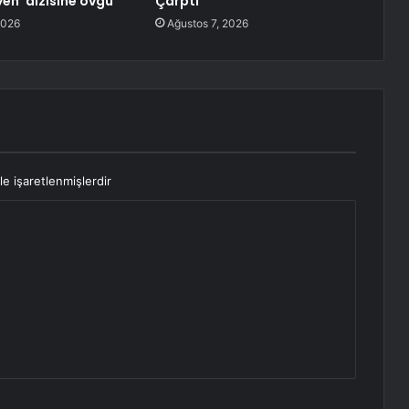
yen’ dizisine övgü
Çarptı
2026
Ağustos 7, 2026
le işaretlenmişlerdir