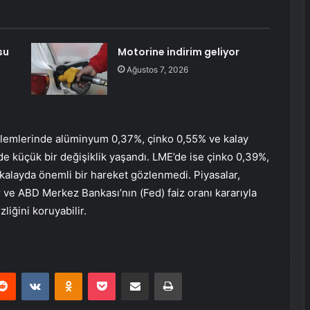
su
Motorine indirim geliyor
Ağustos 7, 2026
işlemlerinde
alüminyum
0,37%,
çinko
0,55% ve
kalay
de küçük bir değişiklik yaşandı. LME’de ise çinko 0,39%,
kalayda önemli bir hareket gözlenmedi. Piyasalar,
 ve ABD Merkez Bankası’nın (Fed) faiz oranı kararıyla
zliğini koruyabilir.
erest
Reddit
VKontakte
Odnoklassniki
Pocket
E-Posta ile paylaş
Yazdır