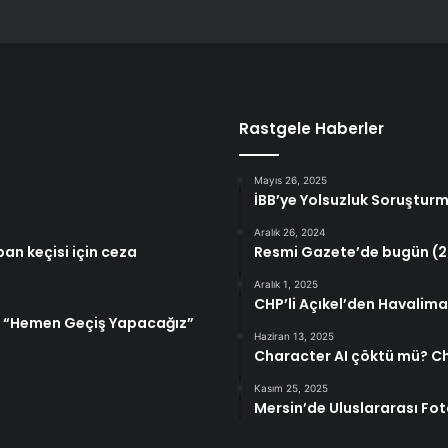
Rastgele Haberler
Mayıs 26, 2025
İBB’ye Yolsuzluk Soruşturm
Aralık 26, 2024
aban keçisi için ceza
Resmi Gazete’de bugün (2
Aralık 1, 2025
CHP’li Açıkel’den Havalim
a: “Hemen Geçiş Yapacağız”
Haziran 13, 2025
Character AI çöktü mü? Ch
Kasım 25, 2025
Mersin’de Uluslararası Fot