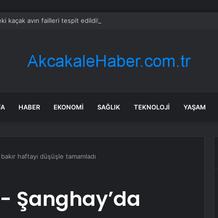
eki kaçak avın failleri tespit edildi! 5 yaban keçisi için ceza uygulandı
FA
HABER
EKONOMI
SAĞLIK
TEKNOLOJI
YAŞAM
bakır haftayı düşüşle tamamladı
Ş- Şanghay’da