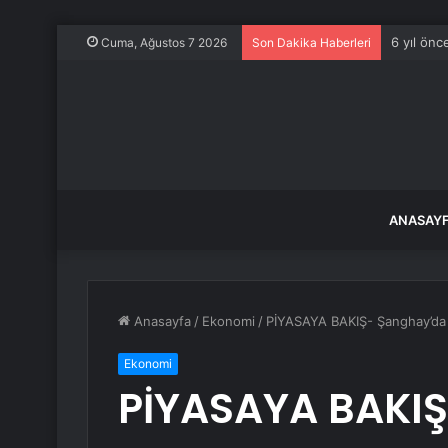
6 yıl önc
Cuma, Ağustos 7 2026
Son Dakika Haberleri
ANASAY
Anasayfa
/
Ekonomi
/
PİYASAYA BAKIŞ- Şanghay’da 
Ekonomi
PİYASAYA BAKI