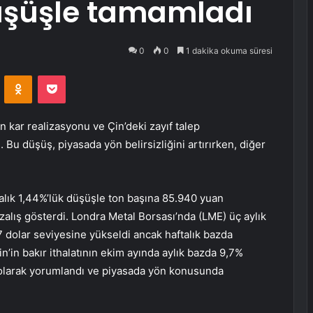
düşüşle tamamladı
0
0
1 dakika okuma süresi
VKontakte
Odnoklassniki
Pocket
rın kar realizasyonu ve Çin’deki zayıf talep
. Bu düşüş, piyasada yön belirsizliğini artırırken, diğer
talık 1,44%’lük düşüşle ton başına 85.940 yuan
alış gösterdi. Londra Metal Borsası’nda (LME) üç aylık
7 dolar seviyesine yükseldi ancak haftalık bazda
n’in bakır ithalatının ekim ayında aylık bazda 9,7%
i olarak yorumlandı ve piyasada yön konusunda