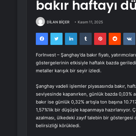
bakır haftayı 
DİLAN BİÇER
Kasım 11, 2025
Facebook
Twitter
LinkedIn
Tumblr
Pinterest
Reddit
ForInvest – Şanghay’da
bakır
fiyatı, yatırımcıla
göstergelerinin etkisiyle haftalık bazda geriledi
metaller karışık bir seyir izledi.
Şanghay vadeli işlemler piyasasında bakır, haf
seviyesinde kapanırken, günlük bazda 0,03% az
bakır ise günlük 0,32% artışla ton başına 10.71
1,57%’lik bir düşüşle kapanmaya hazırlanıyor. Çi
azalması, ülkedeki zayıf talebin bir gösterges
belirsizliği körükledi.