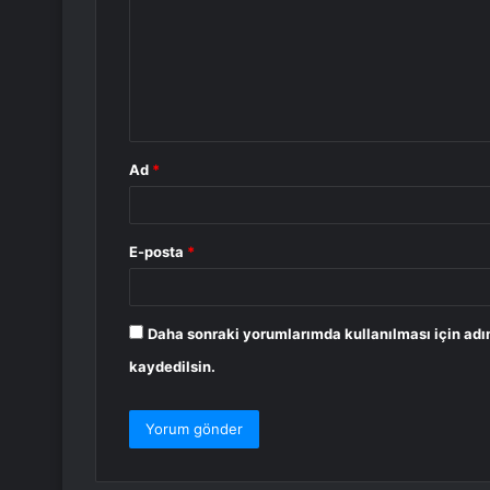
r
u
m
*
Ad
*
E-posta
*
Daha sonraki yorumlarımda kullanılması için adı
kaydedilsin.