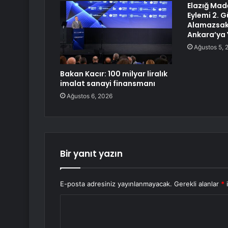
Elazığ Made
Eylemi 2. 
Alamazsak
Ankara’ya 
Ağustos 5, 
Bakan Kacır: 100 milyar liralık
imalat sanayi finansmanı
Ağustos 6, 2026
Bir yanıt yazın
E-posta adresiniz yayınlanmayacak.
Gerekli alanlar
*
i
Y
o