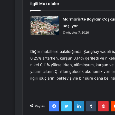
İlgili Makaleler
Marmaris’te Bayram Coşku
Başlıyor
Ağustos 7, 2026
Diğer metallere bakıldığında, Şanghay vadeli 
0,25% artarken,
kurşun
0,14% geriledi ve
nikel
nikel 0,11% yükselirken, alüminyum, kurşun ve 
yatırımcıların Çin’den gelecek ekonomik veriler
ilgili ipuçlarını bekleyişiyle bir süre daha belirsi
Facebook
Twitter
LinkedIn
Tumblr
Pint
Paylaş