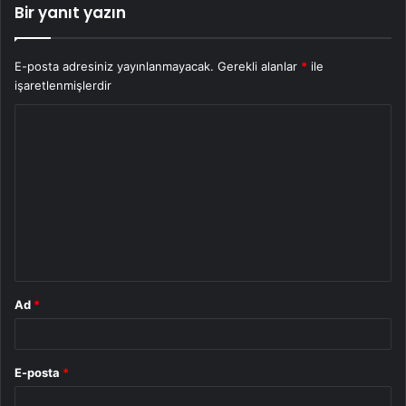
Bir yanıt yazın
E-posta adresiniz yayınlanmayacak.
Gerekli alanlar
*
ile
işaretlenmişlerdir
Y
o
r
u
m
*
Ad
*
E-posta
*