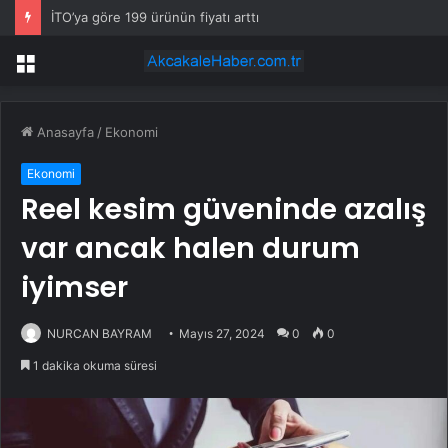
İTO’ya göre 199 ürünün fiyatı arttı
Menü
Anasayfa
/
Ekonomi
Ekonomi
Reel kesim güveninde azalış
var ancak halen durum
iyimser
NURCAN BAYRAM
Mayıs 27, 2024
0
0
1 dakika okuma süresi