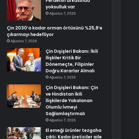
Perdenin arkasında
yoksulluk var
Ağustos 7, 2026
Çin 2030’a kadar orman örtüsünü %25,8’e
çıkarmayı hedefliyor
Ağustos 7, 2026
Çin Dışişleri Bakanı: İkili
İlişkiler Kritik Bir
Dönemeçte, Filipinler
Doğru Kararlar Almalı
Ağustos 7, 2026
Çin Dışişleri Bakanı: Çin
ve Hindistan İkili
İlişkilerde Yakalanan
Olumlu İvmeyi
Sağlamlaştırmalı
Ağustos 7, 2026
El emeği ürünler tezgaha
çıktı: Kadın üreticiler aile