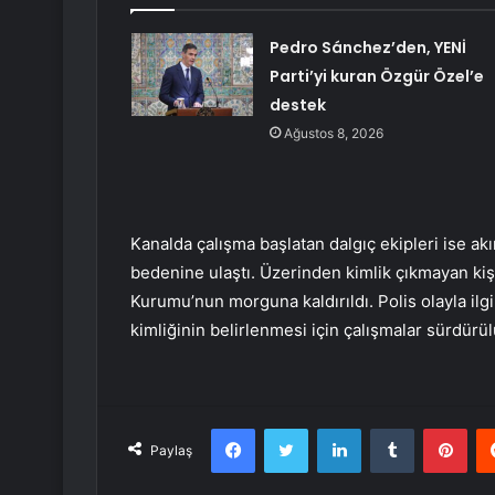
Pedro Sánchez’den, YENİ
Parti’yi kuran Özgür Özel’e
destek
Ağustos 8, 2026
Kanalda çalışma başlatan dalgıç ekipleri ise ak
bedenine ulaştı. Üzerinden kimlik çıkmayan kişi
Kurumu’nun morguna kaldırıldı. Polis olayla ilg
kimliğinin belirlenmesi için çalışmalar sürdürül
Facebook
Twitter
LinkedIn
Tumblr
Pint
Paylaş