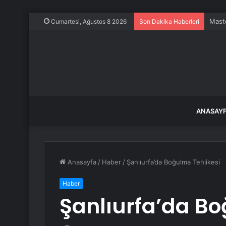
Maste
Cumartesi, Ağustos 8 2026
Son Dakika Haberleri
ANASAY
Anasayfa
/
Haber
/
Şanlıurfa’da Boğulma Tehlikesi
Haber
Şanlıurfa’da Bo