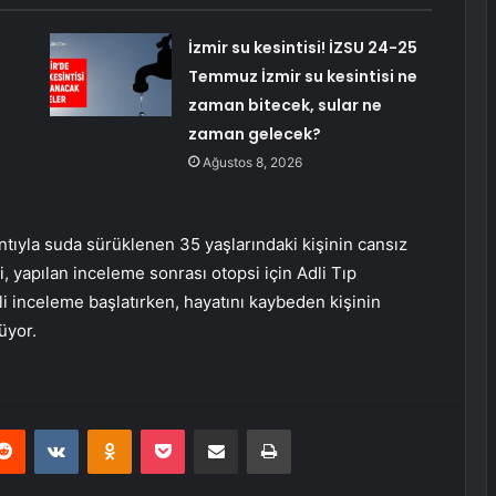
İzmir su kesintisi! İZSU 24-25
Temmuz İzmir su kesintisi ne
zaman bitecek, sular ne
zaman gelecek?
Ağustos 8, 2026
ıntıyla suda sürüklenen 35 yaşlarındaki kişinin cansız
, yapılan inceleme sonrası otopsi için Adli Tıp
ili inceleme başlatırken, hayatını kaybeden kişinin
üyor.
erest
Reddit
VKontakte
Odnoklassniki
Pocket
E-Posta ile paylaş
Yazdır