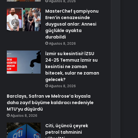
Ağustos 8, 2026
MasterChef şampiyonu
Eren’in cenazesinde
duygusal anlar: Annesi
güçlükle ayakta
durabildi
Ağustos 8, 2026
İzmir su kesintisi! İZSU
24-25 Temmuz İzmir su
kesintisi ne zaman
bitecek, sular ne zaman
gelecek?
Ağustos 8, 2026
Barclays, Safran ve Melrose’a kıyasla
daha zayıf büyüme kaldıracı nedeniyle
MTU’yu düşürdü
Ağustos 8, 2026
Citi, üçüncü çeyrek
petrol tahminini