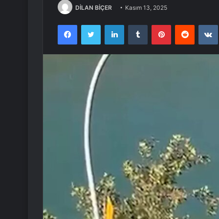
DİLAN BİÇER
Kasım 13, 2025
Facebook
Twitter
LinkedIn
Tumblr
Pinterest
Reddit