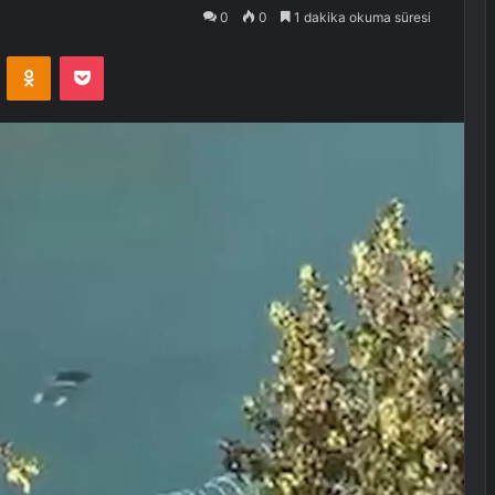
0
0
1 dakika okuma süresi
VKontakte
Odnoklassniki
Pocket