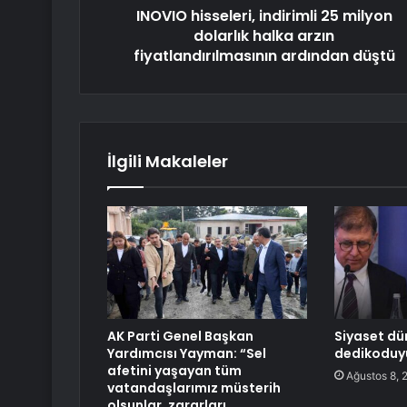
INOVIO hisseleri, indirimli 25 milyon
dolarlık halka arzın
fiyatlandırılmasının ardından düştü
İlgili Makaleler
AK Parti Genel Başkan
Siyaset dü
Yardımcısı Yayman: “Sel
dedikoduy
afetini yaşayan tüm
Ağustos 8, 
vatandaşlarımız müsterih
olsunlar, zararları