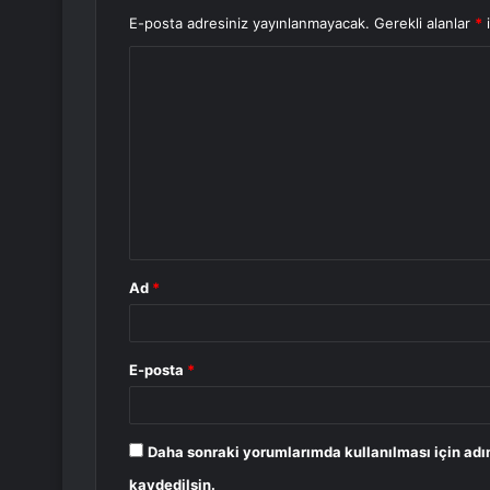
E-posta adresiniz yayınlanmayacak.
Gerekli alanlar
*
i
Y
o
r
u
m
*
Ad
*
E-posta
*
Daha sonraki yorumlarımda kullanılması için adı
kaydedilsin.