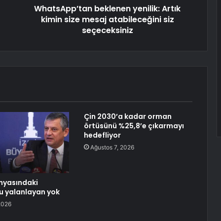
WhatsApp’tan beklenen yenilik: Artık
kimin size mesaj atabileceğini siz
seçeceksiniz
Çin 2030’a kadar orman
örtüsünü %25,8’e çıkarmayı
hedefliyor
Ağustos 7, 2026
nyasındaki
u yalanlayan yok
2026