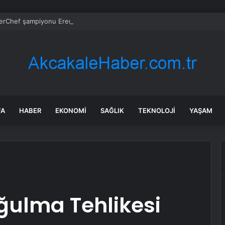
rChef şampiyonu Eren’in cenazesinde duygusal anlar: Annesi güçlükle a
FA
HABER
EKONOMI
SAĞLIK
TEKNOLOJI
YAŞAM
ğulma Tehlikesi