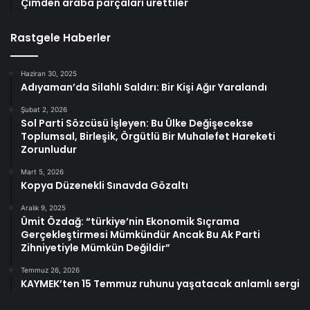
Çimden araba parçaları ürettiler
Rastgele Haberler
Haziran 30, 2025
Adıyaman’da Silahlı Saldırı: Bir Kişi Ağır Yaralandı
Şubat 2, 2026
Sol Parti Sözcüsü İşleyen: Bu Ülke Değişecekse
Toplumsal, Birleşik, Örgütlü Bir Muhalefet Hareketi
Zorunludur
Mart 5, 2026
Kopya Düzenekli Sınavda Gözaltı
Aralık 9, 2025
Ümit Özdağ: “türkiye’nin Ekonomik Sıçrama
Gerçekleştirmesi Mümkündür Ancak Bu Ak Parti
Zihniyetiyle Mümkün Değildir”
Temmuz 26, 2026
KAYMEK’ten 15 Temmuz ruhunu yaşatacak anlamlı sergi