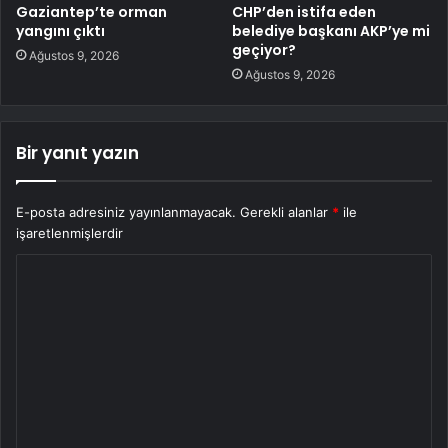
Gaziantep’te orman
CHP’den istifa eden
yangını çıktı
belediye başkanı AKP’ye mi
geçiyor?
Ağustos 9, 2026
Ağustos 9, 2026
Bir yanıt yazın
E-posta adresiniz yayınlanmayacak.
Gerekli alanlar
*
ile
işaretlenmişlerdir
Y
o
r
u
m
*