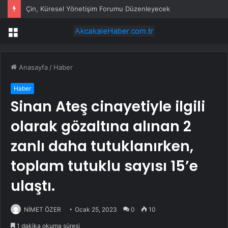
Çin, Küresel Yönetişim Forumu Düzenleyecek
Menü
Anasayfa
/
Haber
Haber
Sinan Ateş cinayetiyle ilgili
olarak gözaltına alınan 2
zanlı daha tutuklanırken,
toplam tutuklu sayısı 15’e
ulaştı.
NİMET ÖZER
Ocak 25, 2023
0
10
1 dakika okuma süresi