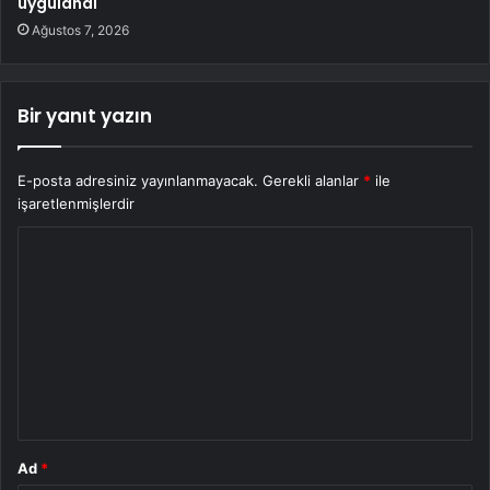
uygulandı
Ağustos 7, 2026
Bir yanıt yazın
E-posta adresiniz yayınlanmayacak.
Gerekli alanlar
*
ile
işaretlenmişlerdir
Y
o
r
u
m
*
Ad
*