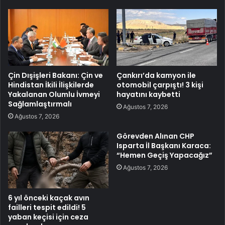
Çin Dışişleri Bakanı: Çin ve
Çankırı’da kamyon ile
Hindistan İkili İlişkilerde
otomobil çarpıştı! 3 kişi
Yakalanan Olumlu İvmeyi
hayatını kaybetti
Sağlamlaştırmalı
Ağustos 7, 2026
Ağustos 7, 2026
Görevden Alınan CHP
Isparta İl Başkanı Karaca:
“Hemen Geçiş Yapacağız”
Ağustos 7, 2026
6 yıl önceki kaçak avın
failleri tespit edildi! 5
yaban keçisi için ceza