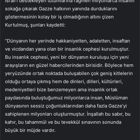
İsrail’i destekleyen tutumlarına rağmen milyonlarca insanın
sokağa çıkarak Gazze halkının yanında durduklarını
göstermesinin kolay bir iş olmadığının altını çizen
Kurtulmuş, şunları kaydetti:
“Dünyanın her yerinde hakkaniyetten, adaletten, insaftan
ve vicdandan yana olan bir insanlık cephesi kurulmuştur.
Bu insanlık cephesi, yeni bir dünyanın kuruluşu için yeni
arayışların en güzel habercilerinden birisidir. Böylece hem
yeryüzünde ortak noktada buluşabilen çok geniş kitlelerin
olduğu ortaya çıkmış hem de dinleri, dilleri, kültürleri,
medeniyetleri bize benzemeyen ama insanlık ortak
paydasında buluştuğumuz milyonlarca insan, Müslüman
dünyasının sessiz çoğunluklarından daha fazla Gazze’yi
sahiplenen milyonları oluşturmuştur. İnşallah bu sabır, bu
kahır, bu tahammül ve bu tevekkül sınavının sonunda
büyük bir müjde vardır.