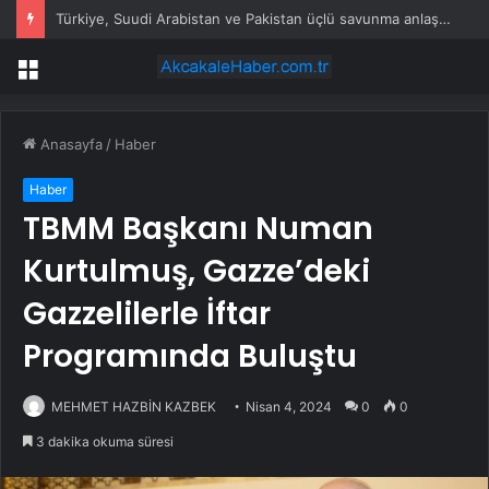
Türkiye, Suudi Arabistan ve Pakistan üçlü savunma anlaşması imzaladı
Menü
Anasayfa
/
Haber
Haber
TBMM Başkanı Numan
Kurtulmuş, Gazze’deki
Gazzelilerle İftar
Programında Buluştu
MEHMET HAZBİN KAZBEK
Nisan 4, 2024
0
0
3 dakika okuma süresi