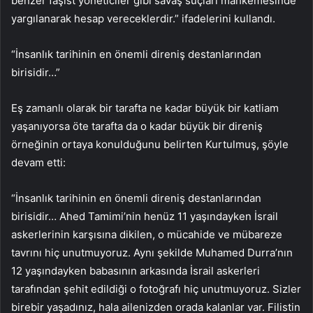
benzer faşist yöneticiler gibi savaş suçları mahkemesinde
yargılanarak hesap vereceklerdir.” ifadelerini kullandı.
“İnsanlık tarihinin en önemli direniş destanlarından
birisidir…”
Eş zamanlı olarak bir tarafta ne kadar büyük bir katliam
yaşanıyorsa öte tarafta da o kadar büyük bir direniş
örneğinin ortaya konulduğunu belirten Kurtulmuş, şöyle
devam etti:
“İnsanlık tarihinin en önemli direniş destanlarından
birisidir… Ahed Tamimi’nin henüz 11 yaşındayken İsrail
askerlerinin karşısına dikilen, o mücahide ve mübareze
tavrını hiç unutmuyoruz. Aynı şekilde Muhamed Durra’nın
12 yaşındayken babasının arkasında İsrail askerleri
tarafından şehit edildiği o fotoğrafı hiç unutmuyoruz. Sizler
birebir yaşadınız, hala ailenizden orada kalanlar var. Filistin