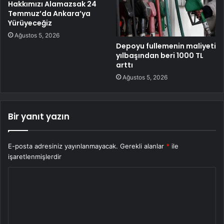
Hakkımızı Alamazsak 24
Temmuz’da Ankara’ya
Yürüyeceğiz
Ağustos 5, 2026
Depoyu fullemenin maliyeti
yılbaşından beri 1000 TL
arttı
Ağustos 5, 2026
Bir yanıt yazın
E-posta adresiniz yayınlanmayacak.
Gerekli alanlar
*
ile
işaretlenmişlerdir
Y
o
r
u