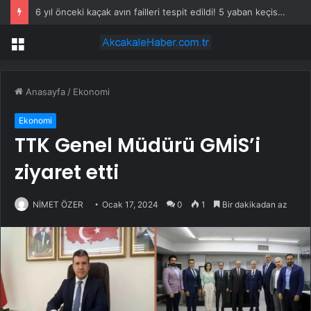
6 yıl önceki kaçak avın failleri tespit edildi! 5 yaban keçisi için ceza uygulandı
Menü
Anasayfa
/
Ekonomi
Ekonomi
TTK Genel Müdürü GMİS’i
ziyaret etti
NİMET ÖZER
Ocak 17, 2024
0
1
Bir dakikadan az