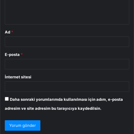
m
*
Ad
*
E-posta
*
İnternet sitesi
Daha sonraki yorumlarımda kullanılması için adım, e-posta
adresim ve site adresim bu tarayıcıya kaydedilsin.