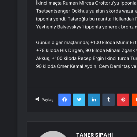
İkinci maçta Rumen Mircea Croitoru’yu ipponla
Tsetsentsenger Odkhuu’yu altın skorda waza-ar
ipponla yendi. Tataroğlu bu rauntta Hollandalı
Yevheniy Balyevskyy’i ipponla yenerek bronz m
Günün diğer maçlarında; +100 kiloda Münir Ert
+78 kiloda His Dirgen, 90 kiloda Mihael Zgank
Akkuş, +100 kiloda Recep Ergin İkinci turda Tu
90 kiloda Ömer Kemal Aydın, Cem Demirtaş ve S
Facebook
Twitter
LinkedIn
Tumblr
Pint
Paylaş
TANER SİPAHİ