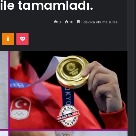
ile tamamladı.
0
10
1 dakika okuma süresi
VKontakte
Odnoklassniki
Pocket