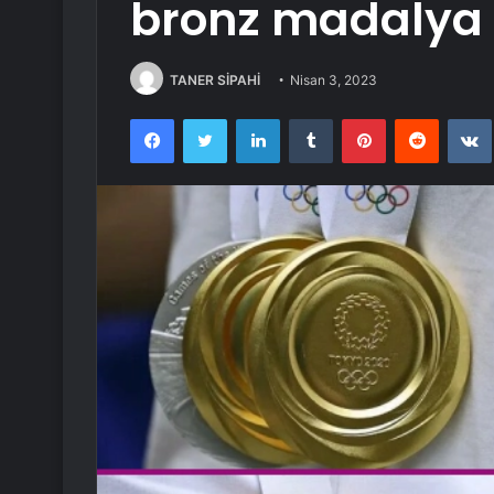
bronz madalya 
TANER SİPAHİ
Nisan 3, 2023
Facebook
Twitter
LinkedIn
Tumblr
Pinterest
Reddit