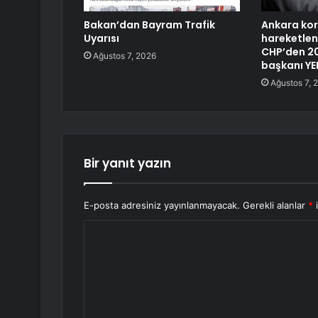
Bakan’dan Bayram Trafik
Ankara kor
Uyarısı
hareketlend
CHP’den 20
Ağustos 7, 2026
başkanı YE
Ağustos 7, 
Bir yanıt yazın
E-posta adresiniz yayınlanmayacak.
Gerekli alanlar
*
i
Y
o
r
u
m