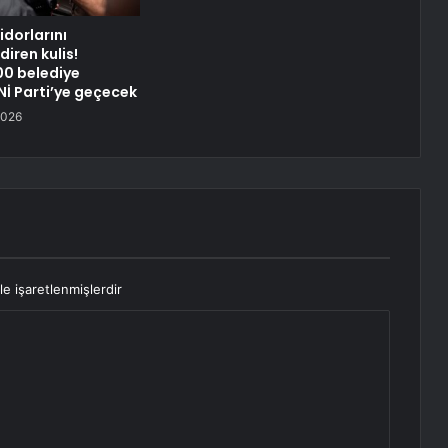
idorlarını
iren kulis!
0 belediye
Nİ Parti’ye geçecek
2026
le işaretlenmişlerdir