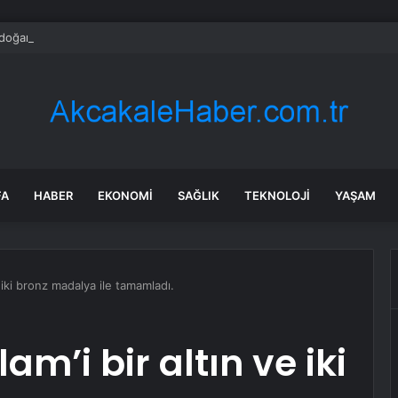
doğan’dan ‘Şule: Senin Hikayen’ dizisine övgü
FA
HABER
EKONOMI
SAĞLIK
TEKNOLOJI
YAŞAM
 iki bronz madalya ile tamamladı.
am’i bir altın ve iki