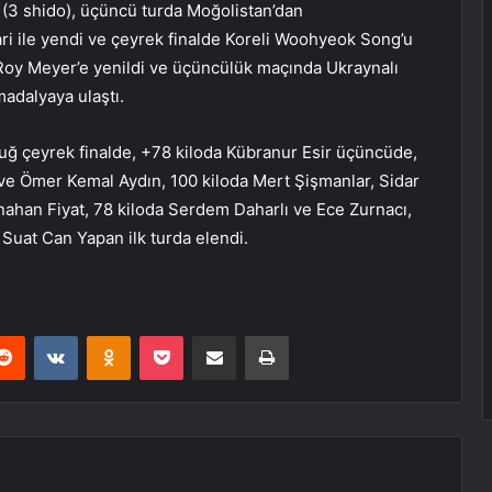
 (3 shido), üçüncü turda Moğolistan’dan
i ile yendi ve çeyrek finalde Koreli Woohyeok Song’u
 Roy Meyer’e yenildi ve üçüncülük maçında Ukraynalı
adalyaya ulaştı.
uğ çeyrek finalde, +78 kiloda Kübranur Esir üçüncüde,
 ve Ömer Kemal Aydın, 100 kiloda Mert Şişmanlar, Sidar
nahan Fiyat, 78 kiloda Serdem Daharlı ve Ece Zurnacı,
uat Can Yapan ilk turda elendi.
erest
Reddit
VKontakte
Odnoklassniki
Pocket
E-Posta ile paylaş
Yazdır