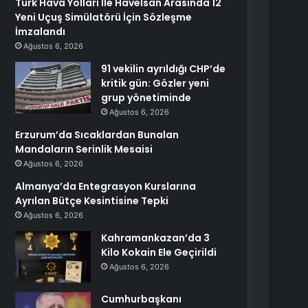
Türk Hava Yolları İle Havelsan Arasında 12
Yeni Uçuş Simülatörü İçin Sözleşme
İmzalandı
Ağustos 6, 2026
91 vekilin ayrıldığı CHP’de
kritik gün: Gözler yeni
grup yönetiminde
Ağustos 6, 2026
Erzurum’da Sıcaklardan Bunalan
Mandaların Serinlik Mesaisi
Ağustos 6, 2026
Almanya’da Entegrasyon Kurslarına
Ayrılan Bütçe Kesintisine Tepki
Ağustos 6, 2026
Kahramankazan’da 3
Kilo Kokain Ele Geçirildi
Ağustos 6, 2026
Cumhurbaşkanı