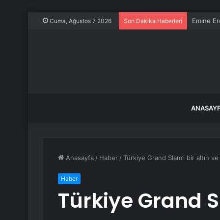
Emine Er
Cuma, Ağustos 7 2026
Son Dakika Haberleri
ANASAY
Anasayfa
/
Haber
/
Türkiye Grand Slam’i bir altın ve
Haber
Türkiye Grand Sl