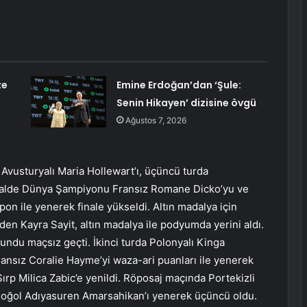
ze
Emine Erdoğan’dan ‘Şule:
Senin Hikayen’ dizisine övgü
Ağustos 7, 2026
ta Avusturyalı Maria Hollewart’ı, üçüncü turda
inalde Dünya Şampiyonu Fransız Romane Dicko’yu ve
on ile yenerek finale yükseldi. Altın madalya için
den Kayra Sayit, altın madalya ile podyumda yerini aldı.
raundu maçsız geçti. İkinci turda Polonyalı Kinga
ansız Coralie Hayme’yi waza-ari puanları ile yenerek
rp Milica Zabic’e yenildi. Röposaj maçında Portekizli
oğol Adıyasuren Amarsahikan’ı yenerek üçüncü oldu.