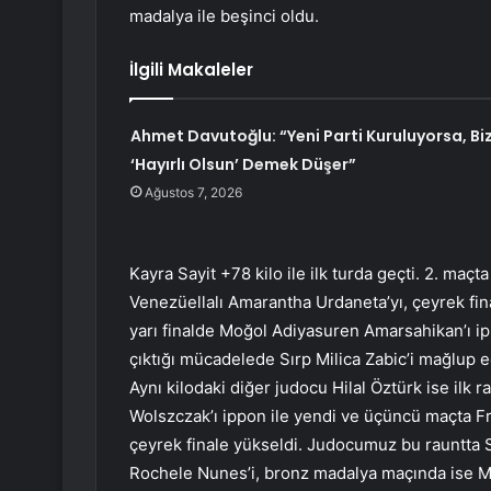
madalya ile beşinci oldu.
İlgili Makaleler
Ahmet Davutoğlu: “Yeni Parti Kuruluyorsa, Bi
‘Hayırlı Olsun’ Demek Düşer”
Ağustos 7, 2026
Kayra Sayit +78 kilo ile ilk turda geçti. 2. maç
Venezüellalı Amarantha Urdaneta’yı, çeyrek f
yarı finalde Moğol Adiyasuren Amarsahikan’ı ipp
çıktığı mücadelede Sırp Milica Zabic’i mağlup e
Aynı kilodaki diğer judocu Hilal Öztürk ise ilk 
Wolszczak’ı ippon ile yendi ve üçüncü maçta Fr
çeyrek finale yükseldi. Judocumuz bu rauntta Sı
Rochele Nunes’i, bronz madalya maçında ise M