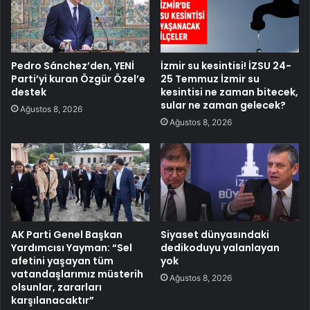
Pedro Sánchez’den, YENİ
İzmir su kesintisi! İZSU 24-
Parti’yi kuran Özgür Özel’e
25 Temmuz İzmir su
destek
kesintisi ne zaman bitecek,
sular ne zaman gelecek?
Ağustos 8, 2026
Ağustos 8, 2026
AK Parti Genel Başkan
Siyaset dünyasındaki
Yardımcısı Yayman: “Sel
dedikoduyu yalanlayan
afetini yaşayan tüm
yok
vatandaşlarımız müsterih
Ağustos 8, 2026
olsunlar, zararları
karşılanacaktır”