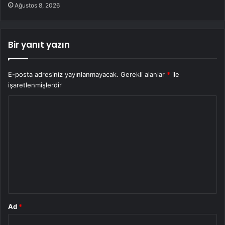
Ağustos 8, 2026
Bir yanıt yazın
E-posta adresiniz yayınlanmayacak.
Gerekli alanlar
*
ile
işaretlenmişlerdir
Y
o
r
u
m
*
Ad
*