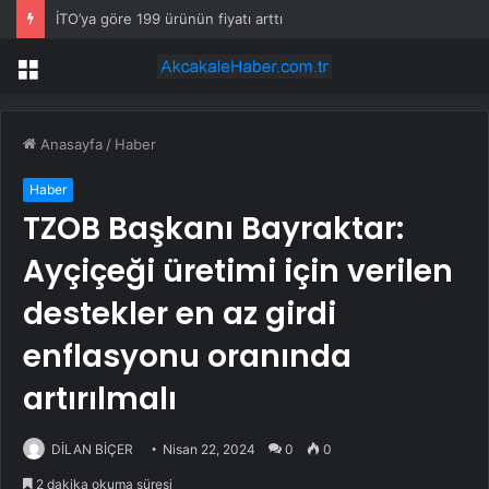
İTO’ya göre 199 ürünün fiyatı arttı
Menü
Anasayfa
/
Haber
Haber
TZOB Başkanı Bayraktar:
Ayçiçeği üretimi için verilen
destekler en az girdi
enflasyonu oranında
artırılmalı
DİLAN BİÇER
Nisan 22, 2024
0
0
2 dakika okuma süresi