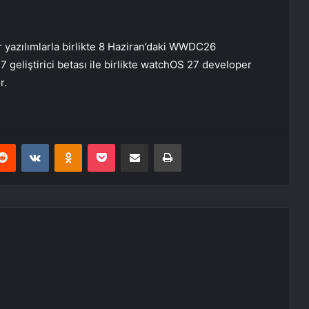
r yazılımlarla birlikte 8 Haziran’daki WWDC26
27 geliştirici betası ile birlikte watchOS 27 developer
r.
erest
Reddit
VKontakte
Odnoklassniki
Pocket
E-Posta ile paylaş
Yazdır