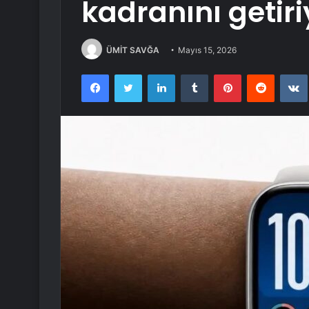
kadranını getiri
ÜMİT SAVĞA
Mayıs 15, 2026
Facebook
Twitter
LinkedIn
Tumblr
Pinterest
Reddit