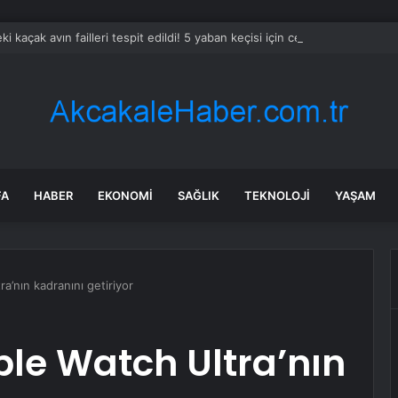
eki kaçak avın failleri tespit edildi! 5 yaban keçisi için ceza uygulandı
FA
HABER
EKONOMI
SAĞLIK
TEKNOLOJI
YAŞAM
a’nın kadranını getiriyor
le Watch Ultra’nın