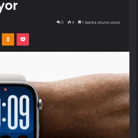
yor
0
0
1 dakika okuma süresi
VKontakte
Odnoklassniki
Pocket