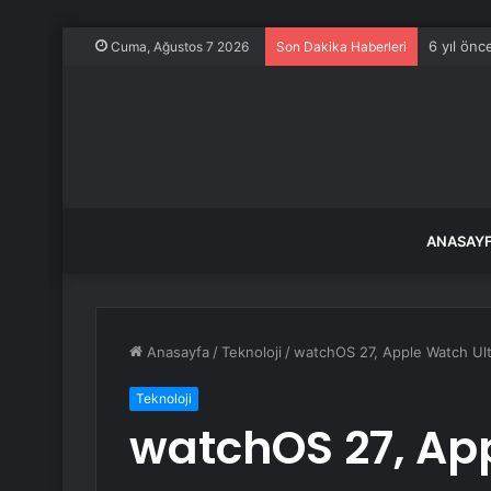
6 yıl önc
Cuma, Ağustos 7 2026
Son Dakika Haberleri
ANASAY
Anasayfa
/
Teknoloji
/
watchOS 27, Apple Watch Ultr
Teknoloji
watchOS 27, App