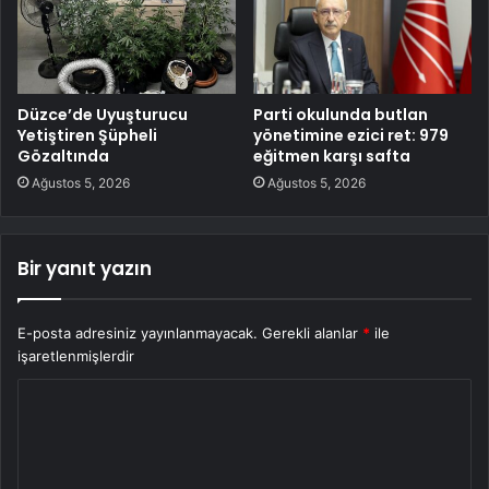
Düzce’de Uyuşturucu
Parti okulunda butlan
Yetiştiren Şüpheli
yönetimine ezici ret: 979
Gözaltında
eğitmen karşı safta
Ağustos 5, 2026
Ağustos 5, 2026
Bir yanıt yazın
E-posta adresiniz yayınlanmayacak.
Gerekli alanlar
*
ile
işaretlenmişlerdir
Y
o
r