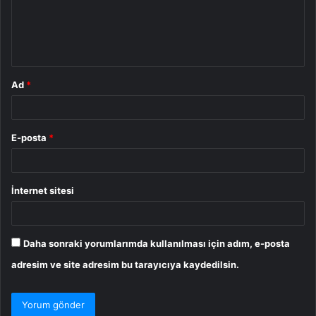
u
m
*
Ad
*
E-posta
*
İnternet sitesi
Daha sonraki yorumlarımda kullanılması için adım, e-posta
adresim ve site adresim bu tarayıcıya kaydedilsin.