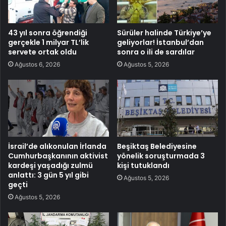
43 yıl sonra öğrendiği
Sürüler halinde Türkiye’ye
gerçekle 1 milyar TL’lik
geliyorlar! İstanbul’dan
servete ortak oldu
sonra o ili de sardılar
Ağustos 6, 2026
Ağustos 5, 2026
İsrail’de alıkonulan İrlanda
Beşiktaş Belediyesine
Cumhurbaşkanının aktivist
yönelik soruşturmada 3
kardeşi yaşadığı zulmü
kişi tutuklandı
anlattı: 3 gün 5 yıl gibi
Ağustos 5, 2026
geçti
Ağustos 5, 2026