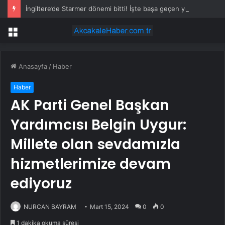
İngiltere’de Starmer dönemi bitti! İşte başa geçen yeni isim
Menü
Anasayfa
/
Haber
Haber
AK Parti Genel Başkan
Yardımcısı Belgin Uygur:
Millete olan sevdamızla
hizmetlerimize devam
ediyoruz
NURCAN BAYRAM
Mart 15, 2024
0
0
1 dakika okuma süresi