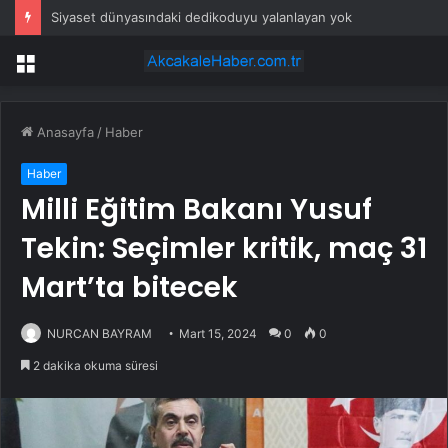
Siyaset dünyasındaki dedikoduyu yalanlayan yok
Menü
Anasayfa
/
Haber
Haber
Milli Eğitim Bakanı Yusuf
Tekin: Seçimler kritik, maç 31
Mart’ta bitecek
NURCAN BAYRAM
Mart 15, 2024
0
0
2 dakika okuma süresi