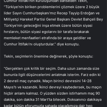
Cumhur İttifakı’nın kuruluşundan bahseden Tekin,
“Türkiye’nin biriken problemlerini çözmek üzere 2 büyük
lider Sayın Cumhurbaşkanı’mız Recep Tayyip Erdoğan ve
Milliyetçi Hareket Partisi Genel Başkanı Devlet Bahçeli Bey
Türkiye’nin geleceğini inşa etmek üzere bütün siyasi
hırslarını, bütün siyasi egolarını bir tarafa bırakarak
memleket menfaatleri etrafında bir araya geldiler ve
Cumhur İttifakı’nı oluşturdular.” diye konuştu.
Tekin, seçimlerin önemine değinerek, şöyle konuştu:
“Gerçekten çok kritik bir seçim. Daha uzun zamanda size
bununla ilgili düşüncelerimi anlatmak isterim. Farz edin ki
2 devreli maç oynadık. Maçın birinci devresini 14-28
Mayıs’tı ve kazandık. İkinci devreyi kaybedersek, bu maçın
hiçbir anlamı kalmaz. O yüzden sizden istirhamım maç 90
dakika, son dakika 31 Mart’ta bitecek. Doksanıncı dakikaya
kadar bütün eforumuzla sahada olacağımıza dair hep