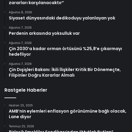
zararları karşılanacaktır”
Ağustos 8, 2026
Siyaset dünyasındaki dedikoduyu yalanlayan yok
Ağustos 7, 2026
Perdenin arkasında yoksulluk var
Ağustos 7, 2026
Çin 2030’a kadar orman örtüsünü %25,8’e çıkarmayı
hedefliyor
Ağustos 7, 2026
Çin Dışişleri Bakanı: İkili İlişkiler Kritik Bir Dönemeçte,
Filipinler Doğru Kararlar Almalı
Rastgele Haberler
Haziran 25, 2025
AMB’nin eylemleri enflasyon görünümüne bağlı olacak,
Lane diyor
Temmuz 25, 2026
Birleşik Emekliler Sendikası’ndan “Mutlak Butlan”