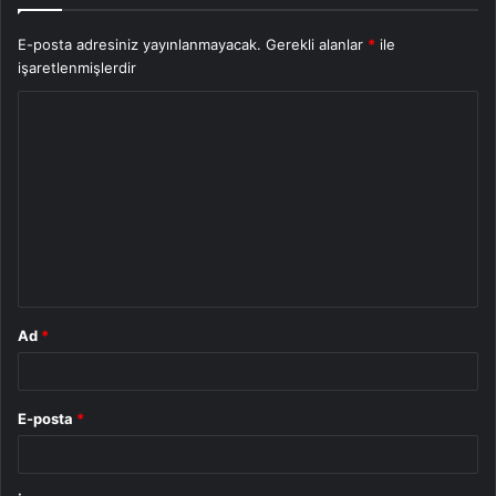
E-posta adresiniz yayınlanmayacak.
Gerekli alanlar
*
ile
işaretlenmişlerdir
Y
o
r
u
m
*
Ad
*
E-posta
*