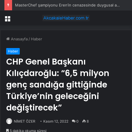
MasterChef şampiyonu Eren’in cenazesinde duygusal anlar: Annesi güçlükle ayakta durabildi
Menü
Anasayfa
/
Haber
Haber
CHP Genel Başkanı
Kılıçdaroğlu: “6,5 milyon
genç sandığa gittiğinde
Türkiye’nin geleceğini
değiştirecek”
NİMET ÖZER
Kasım 12, 2022
0
8
5 dakika okuma süresi