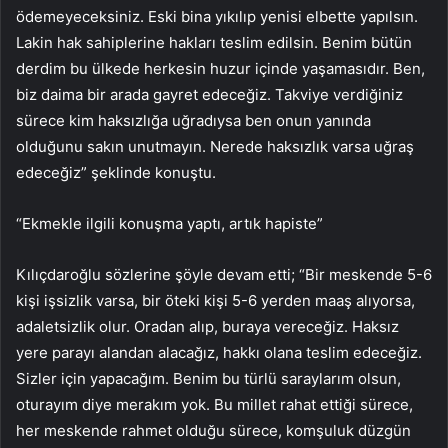
ödemeyeceksiniz. Eski bina yıkılıp yenisi elbette yapılsın.
Lakin hak sahiplerine hakları teslim edilsin. Benim bütün
derdim bu ülkede herkesin huzur içinde yaşamasıdır. Ben,
biz daima bir arada gayret edeceğiz. Takviye verdiğiniz
sürece kim haksızlığa uğradıysa ben onun yanında
olduğunu sakın unutmayın. Nerede haksızlık varsa uğraş
edeceğiz” şeklinde konuştu.
“Ekmekle ilgili konuşma yaptı, artık hapiste”
Kılıçdaroğlu sözlerine şöyle devam etti; “Bir meskende 5-6
kişi işsizlik varsa, bir öteki kişi 5-6 yerden maaş alıyorsa,
adaletsizlik olur. Oradan alıp, buraya vereceğiz. Haksız
yere parayı alandan alacağız, hakkı olana teslim edeceğiz.
Sizler için yapacağım. Benim bu türlü saraylarım olsun,
oturayım diye merakım yok. Bu millet rahat ettiği sürece,
her meskende rahmet olduğu sürece, komşuluk düzgün