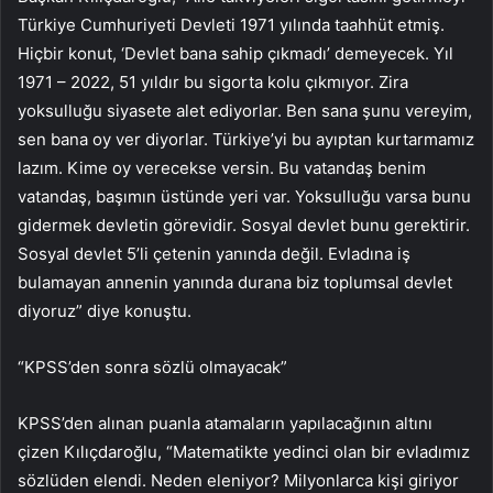
Türkiye Cumhuriyeti Devleti 1971 yılında taahhüt etmiş.
Hiçbir konut, ‘Devlet bana sahip çıkmadı’ demeyecek. Yıl
1971 – 2022, 51 yıldır bu sigorta kolu çıkmıyor. Zira
yoksulluğu siyasete alet ediyorlar. Ben sana şunu vereyim,
sen bana oy ver diyorlar. Türkiye’yi bu ayıptan kurtarmamız
lazım. Kime oy verecekse versin. Bu vatandaş benim
vatandaş, başımın üstünde yeri var. Yoksulluğu varsa bunu
gidermek devletin görevidir. Sosyal devlet bunu gerektirir.
Sosyal devlet 5’li çetenin yanında değil. Evladına iş
bulamayan annenin yanında durana biz toplumsal devlet
diyoruz” diye konuştu.
“KPSS’den sonra sözlü olmayacak”
KPSS’den alınan puanla atamaların yapılacağının altını
çizen Kılıçdaroğlu, “Matematikte yedinci olan bir evladımız
sözlüden elendi. Neden eleniyor? Milyonlarca kişi giriyor