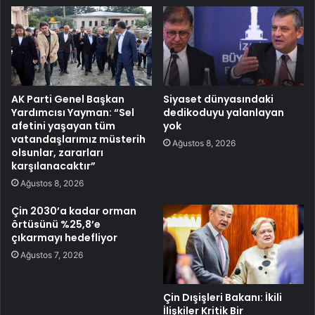
AK Parti Genel Başkan
Siyaset dünyasındaki
Yardımcısı Yayman: “Sel
dedikoduyu yalanlayan
afetini yaşayan tüm
yok
vatandaşlarımız müsterih
Ağustos 8, 2026
olsunlar, zararları
karşılanacaktır”
Ağustos 8, 2026
Çin 2030’a kadar orman
örtüsünü %25,8’e
çıkarmayı hedefliyor
Ağustos 7, 2026
Çin Dışişleri Bakanı: İkili
İlişkiler Kritik Bir