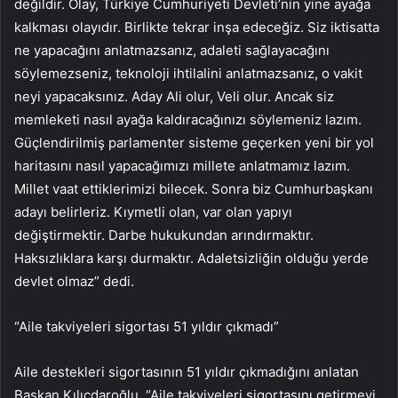
değildir. Olay, Türkiye Cumhuriyeti Devleti’nin yine ayağa
kalkması olayıdır. Birlikte tekrar inşa edeceğiz. Siz iktisatta
ne yapacağını anlatmazsanız, adaleti sağlayacağını
söylemezseniz, teknoloji ihtilalini anlatmazsanız, o vakit
neyi yapacaksınız. Aday Ali olur, Veli olur. Ancak siz
memleketi nasıl ayağa kaldıracağınızı söylemeniz lazım.
Güçlendirilmiş parlamenter sisteme geçerken yeni bir yol
haritasını nasıl yapacağımızı millete anlatmamız lazım.
Millet vaat ettiklerimizi bilecek. Sonra biz Cumhurbaşkanı
adayı belirleriz. Kıymetli olan, var olan yapıyı
değiştirmektir. Darbe hukukundan arındırmaktır.
Haksızlıklara karşı durmaktır. Adaletsizliğin olduğu yerde
devlet olmaz” dedi.
“Aile takviyeleri sigortası 51 yıldır çıkmadı”
Aile destekleri sigortasının 51 yıldır çıkmadığını anlatan
Başkan Kılıçdaroğlu, “Aile takviyeleri sigortasını getirmeyi