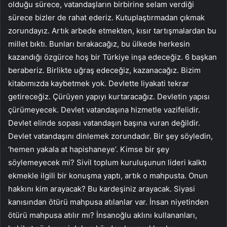
olduğu sürece, vatandaşların birbirine selam verdiği
sürece bizler de rahat ederiz. Kutuplaştırmadan çıkmak
zorundayız. Artık arbede etmekten, kısır tartışmalardan bu
millet bıktı. Bunları bırakacağız, bu ülkede herkesin
kazandığı özgürce hoş bir Türkiye inşa edeceğiz. 6 başkan
beraberiz. Birlikte uğraş edeceğiz, kazanacağız. Bizim
kitabımızda kaybetmek yok. Devlette liyakati tekrar
getireceğiz. Çürüyen yapıyı kurtaracağız. Devletin yapısı
çürümeyecek. Devlet vatandaşına hizmetle vazifelidir.
Devlet elinde sopası vatandaşın başına vuran değildir.
Devlet vatandaşını dinlemek zorundadır. Bir şey söyledin,
‘hemen yakala at hapishaneye’. Kimse bir şey
söylemeyecek mi? Sivil toplum kuruluşunun lideri kalktı
ekmekle ilgili bir konuşma yaptı, artık o mahpusta. Onun
hakkını kim arayacak? Bu kardeşiniz arayacak. Siyasi
kanısından ötürü mahpusa atılanlar var. İnsan niyetinden
ötürü mahpusa atılır mı? İnsanoğlu aklını kullananları,