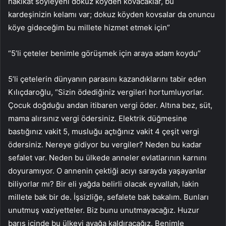
hakikat söyleyeni dokuz köyden kovacaklar, bu
kardeşinizin kelamı var; dokuz köyden kovsalar da onuncu
köye gideceğim bu millete hizmet etmek için”
“5’li çeteler benimle görüşmek için araya adam koydu”
5’li çetelerin dünyanın parasını kazandıklarını tabir eden
Kılıçdaroğlu, “Sizin ödediğiniz vergileri hortumluyorlar.
Çocuk doğduğu andan itibaren vergi öder. Altına bez, süt,
mama alırsınız vergi ödersiniz. Elektrik düğmesine
bastığınız vakit 5, musluğu açtığınız vakit 4 çeşit vergi
ödersiniz. Nereye gidiyor bu vergiler? Neden bu kadar
sefalet var. Neden bu ülkede anneler evlatlarının karnını
doyuramıyor. O annenin çektiği acıyı sarayda yaşayanlar
biliyorlar mı? Bir eli yağda belirli olacak eyvallah, lakin
millete bak bir de. İşsizliğe, sefalete bak bakalım. Bunları
unutmuş vaziyetteler. Biz bunu unutmayacağız. Huzur
barış içinde bu ülkeyi ayağa kaldıracağız. Benimle