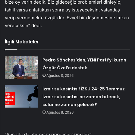
bize oy verin dedik. Biz gideceğiz problemleri dinleyip,
tahlil varsa anlattıktan sonra oy isteyeceksin, vatandaş
verip vermemekte özgürdür. Evvel bir düşünmesine imkan
vereceksin” dedi.
İlgili Makaleler
Pedro Sánchez’den, YENİ Parti’yi kuran
Özgür Özel’e destek
Ağustos 8, 2026
İzmir su kesintisi! İZSU 24-25 Temmuz
İzmir su kesintisi ne zaman bitecek,
sular ne zaman gelecek?
Ağustos 8, 2026
“Saraylarda oturmak üzere merakım yok”