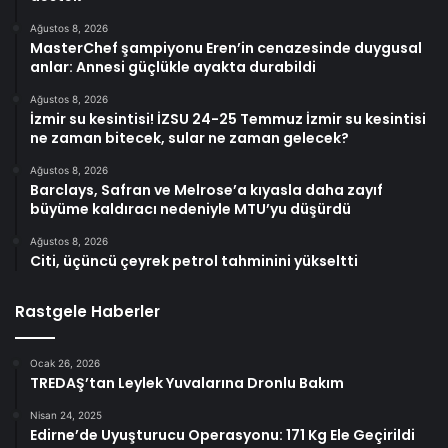
Ağustos 8, 2026
MasterChef şampiyonu Eren’in cenazesinde duygusal
anlar: Annesi güçlükle ayakta durabildi
Ağustos 8, 2026
İzmir su kesintisi! İZSU 24-25 Temmuz İzmir su kesintisi
ne zaman bitecek, sular ne zaman gelecek?
Ağustos 8, 2026
Barclays, Safran ve Melrose’a kıyasla daha zayıf
büyüme kaldıracı nedeniyle MTU’yu düşürdü
Ağustos 8, 2026
Citi, üçüncü çeyrek petrol tahminini yükseltti
Rastgele Haberler
Ocak 26, 2026
TREDAŞ’tan Leylek Yuvalarına Dronlu Bakım
Nisan 24, 2025
Edirne’de Uyuşturucu Operasyonu: 171 Kg Ele Geçirildi