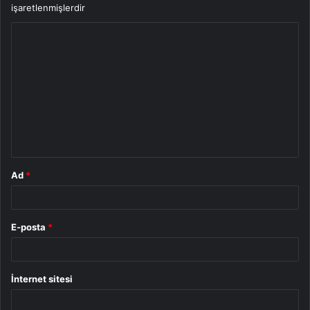
işaretlenmişlerdir
Y
o
r
u
m
*
Ad
*
E-posta
*
İnternet sitesi