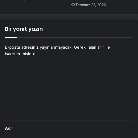
Temmuz 31, 2026
Bir yanıt yazın
E-posta adresiniz yayınlanmayacak.
Gerekli alanlar
*
ile
işaretlenmişlerdir
Y
o
r
u
m
*
Ad
*