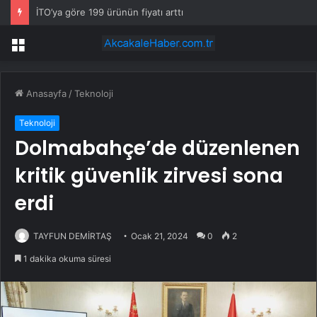
İTO’ya göre 199 ürünün fiyatı arttı
Menü
Anasayfa
/
Teknoloji
Teknoloji
Dolmabahçe’de düzenlenen
kritik güvenlik zirvesi sona
erdi
TAYFUN DEMİRTAŞ
Ocak 21, 2024
0
2
1 dakika okuma süresi