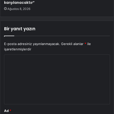
karşılanacaktır”
Ağustos 8, 2026
Bir yanıt yazın
E-posta adresiniz yayınlanmayacak.
Gerekli alanlar
*
ile
işaretlenmişlerdir
Y
o
r
u
m
*
Ad
*