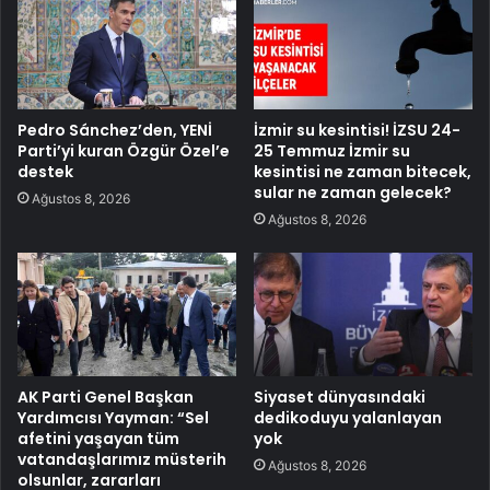
Pedro Sánchez’den, YENİ
İzmir su kesintisi! İZSU 24-
Parti’yi kuran Özgür Özel’e
25 Temmuz İzmir su
destek
kesintisi ne zaman bitecek,
sular ne zaman gelecek?
Ağustos 8, 2026
Ağustos 8, 2026
AK Parti Genel Başkan
Siyaset dünyasındaki
Yardımcısı Yayman: “Sel
dedikoduyu yalanlayan
afetini yaşayan tüm
yok
vatandaşlarımız müsterih
Ağustos 8, 2026
olsunlar, zararları