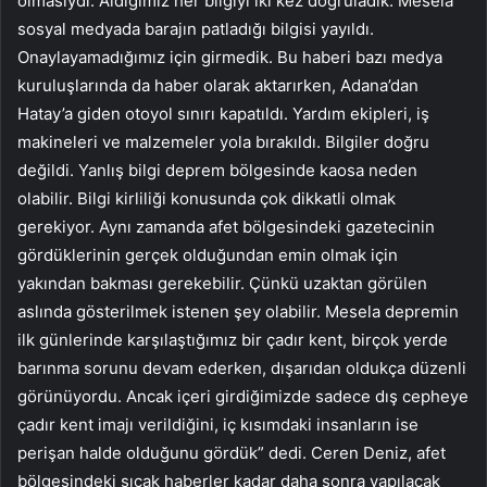
olmasıydı. Aldığımız her bilgiyi iki kez doğruladık. Mesela
sosyal medyada barajın patladığı bilgisi yayıldı.
Onaylayamadığımız için girmedik. Bu haberi bazı medya
kuruluşlarında da haber olarak aktarırken, Adana’dan
Hatay’a giden otoyol sınırı kapatıldı. Yardım ekipleri, iş
makineleri ve malzemeler yola bırakıldı. Bilgiler doğru
değildi. Yanlış bilgi deprem bölgesinde kaosa neden
olabilir. Bilgi kirliliği konusunda çok dikkatli olmak
gerekiyor. Aynı zamanda afet bölgesindeki gazetecinin
gördüklerinin gerçek olduğundan emin olmak için
yakından bakması gerekebilir. Çünkü uzaktan görülen
aslında gösterilmek istenen şey olabilir. Mesela depremin
ilk günlerinde karşılaştığımız bir çadır kent, birçok yerde
barınma sorunu devam ederken, dışarıdan oldukça düzenli
görünüyordu. Ancak içeri girdiğimizde sadece dış cepheye
çadır kent imajı verildiğini, iç kısımdaki insanların ise
perişan halde olduğunu gördük” dedi. Ceren Deniz, afet
bölgesindeki sıcak haberler kadar daha sonra yapılacak