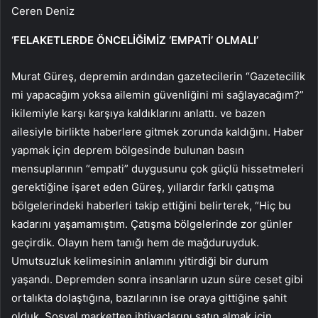
Ceren Deniz
‘FELAKETLERDE ÖNCELİĞİMİZ ‘EMPATİ’ OLMALI’
Murat Güreş, depremin ardından gazetecilerin “Gazetecilik
mi yapacağım yoksa ailemin güvenliğini mi sağlayacağım?”
ikilemiyle karşı karşıya kaldıklarını anlattı. ve bazen
ailesiyle birlikte haberlere gitmek zorunda kaldığını. Haber
yapmak için deprem bölgesinde bulunan basın
mensuplarının “empati” duygusunu çok güçlü hissetmeleri
gerektiğine işaret eden Güreş, yıllardır farklı çatışma
bölgelerindeki haberleri takip ettiğini belirterek, “Hiç bu
kadarını yaşamamıştım. Çatışma bölgelerinde zor günler
geçirdik. Olayın hem tanığı hem de mağduruyduk.
Umutsuzluk kelimesinin anlamını yitirdiği bir durum
yaşandı. Depremden sonra insanların uzun süre ceset gibi
ortalıkta dolaştığına, bazılarının ise oraya gittiğine şahit
olduk. Sosyal marketten ihtiyaçlarını satın almak için