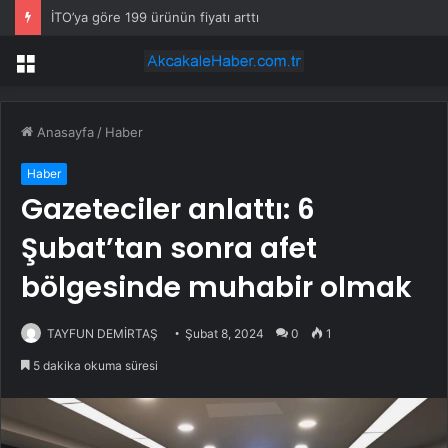
CHP’den istifa eden belediye başkanı AKP’ye mi geçiyor?
Menü
Anasayfa
/
Haber
Haber
Gazeteciler anlattı: 6
Şubat’tan sonra afet
bölgesinde muhabir olmak
TAYFUN DEMİRTAŞ
Şubat 8, 2024
0
1
5 dakika okuma süresi