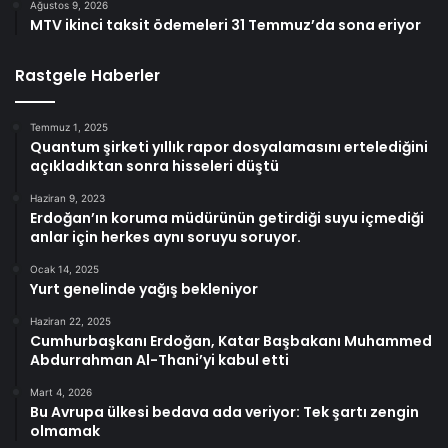
Ağustos 9, 2026
MTV ikinci taksit ödemeleri 31 Temmuz’da sona eriyor
Rastgele Haberler
Temmuz 1, 2025
Quantum şirketi yıllık rapor dosyalamasını ertelediğini
açıkladıktan sonra hisseleri düştü
Haziran 9, 2023
Erdoğan’ın koruma müdürünün getirdiği suyu içmediği
anlar için herkes aynı soruyu soruyor.
Ocak 14, 2025
Yurt genelinde yağış bekleniyor
Haziran 22, 2025
Cumhurbaşkanı Erdoğan, Katar Başbakanı Muhammed
Abdurrahman Al-Thani’yi kabul etti
Mart 4, 2026
Bu Avrupa ülkesi bedava ada veriyor: Tek şartı zengin
olmamak